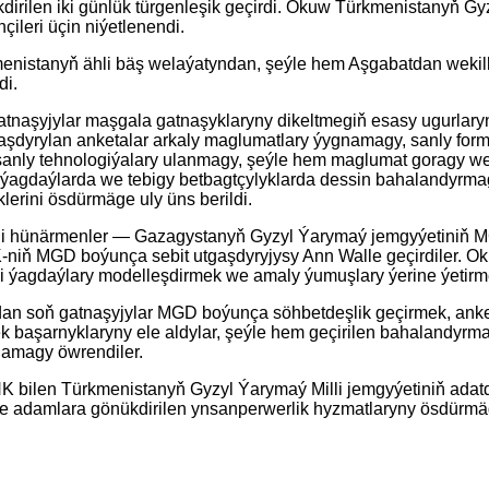
irilen iki günlük türgenleşik geçirdi. Okuw Türkmenistanyň Gy
nçileri üçin niýetlenendi.
enistanyň ähli bäş welaýatyndan, şeýle hem Aşgabatdan wekille
di.
naşyjylar maşgala gatnaşyklaryny dikeltmegiň esasy ugurlary
tlaşdyrylan anketalar arkaly maglumatlary ýygnamagy, sanly fo
anly tehnologiýalary ulanmagy, şeýle hem maglumat goragy we 
ýagdaýlarda we tebigy betbagtçylyklarda dessin bahalandyrmagy
erini ösdürmäge uly üns berildi.
beli hünärmenler — Gazagystanyň Gyzyl Ýarymaý jemgyýetiniň 
iň MGD boýunça sebit utgaşdyryjysy Ann Walle geçirdiler. Okuw
i ýagdaýlary modelleşdirmek we amaly ýumuşlary ýerine ýetirme
n soň gatnaşyjylar MGD boýunça söhbetdeşlik geçirmek, ank
k başarnyklaryny ele aldylar, şeýle hem geçirilen bahalandyrma n
lamagy öwrendiler.
K bilen Türkmenistanyň Gyzyl Ýarymaý Milli jemgyýetiniň adat
 adamlara gönükdirilen ynsanperwerlik hyzmatlaryny ösdürmäge 