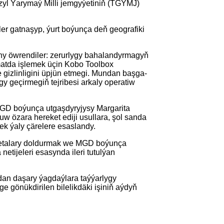
zyl Ýarymaý Milli jemgyýetiniň (TGÝMJ)
r gatnaşyp, ýurt boýunça deň geografiki
ny öwrendiler: zerurlygy bahalandyrmagyň
rmatda işlemek üçin Kobo Toolbox
gizlinligini üpjün etmegi. Mundan başga-
 geçirmegiň tejribesi arkaly operatiw
MGD boýunça utgaşdyryjysy Margarita
 özara hereket ediji usullara, şol sanda
k ýaly çärelere esaslandy.
etalary doldurmak we MGD boýunça
etijeleri esasynda ileri tutulýan
dan daşary ýagdaýlara taýýarlygy
gönükdirilen bilelikdäki işiniň aýdyň