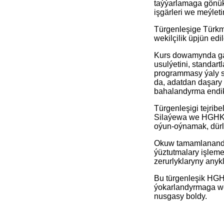
taýýarlamaga gönükd
işgärleri we meýleti
Türgenleşige Türkm
wekilçilik üpjün edil
Kurs dowamynda gat
usulýetini, standar
programmasy ýaly s
da, adatdan daşary 
bahalandyrma endikl
Türgenleşigi tejri
Silaýewa we HGHK-n
oýun-oýnamak, dürl
Okuw tamamlananda
ýüztutmalary işleme
zerurlyklaryny anyk
Bu türgenleşik HGH
ýokarlandyrmaga we
nusgasy boldy.