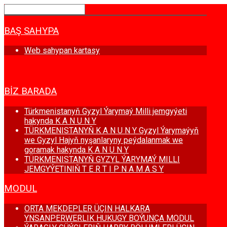
BAŞ SAHYPA
Web sahypan kartasy
HABARLAR
BIZ BARADA
Türkmenistanyň Gyzyl Ýarymaý Milli jemgyýeti
hakynda K A N U N Y
TÜRKMENISTANYŇ K A N U N Y Gyzyl Ýarymaýyň
we Gyzyl Hajyň nyşanlaryny peýdalanmak we
goramak hakynda K A N U N Y
TÜRKMENISTANYŇ GYZYL ÝARYMAÝ MILLI
JEMGYÝETINIŇ T E R T I P N A M A S Y
MODUL
ORTA MEKDEPLER ÜÇIN HALKARA
YNSANPERWERLIK HUKUGY BOÝUNÇA MODUL