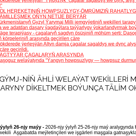
ökderede ýerleşýän “Ýyldyzjyk” çagalar sagaldyş we dynç alyş m
”
: ÝOL HEREKETINIŇ HOWPSUZLYGY-ÖMRÜMIZIŇ RAHATLY
: KÄMILLEŞMEK OŇYN NETIJE BERÝÄR
ürkmenistanyň Gyzyl Ýarymaj Milli jemgyýetiniň wekilleri tara
a we adatdan daşary ýagdaýlara taýýarlygy ýokarlandyrmak boýun
äge terapiýasy - çagalaryň sagdyn ösüşiniň möhüm şerti: Daşo
 körpeleriniň arasynda geçirilen çäre
ökderede ýerleşýän Altyn damja çagalar sagaldyş we dynç aly
çäre geçirildi.
: BAGTYÝAR ÇAGALARYŇ ARASYNDA
aşoguz welaýatynda “Ýangyn howpsuzlygy — howpsuz durmuşyň 
: TGÝMJ-NIŇ ÄHLI WELAÝAT WEKILLERI
ARYNY DIKELTMEK BOÝUNÇA TÄLIM 
 ýylyň 26-njy maýy -
2026-njy ýylyň 25-26-njy maý aralygynda
ekili Aşgabatda meýletinçileri we işgärleri maşgala gatnaşyk