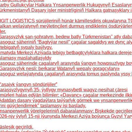
arby Gullukçylar Halkara Ynsanperwerlik Hukugynyň Esaslary
rkmenistanyň Daşary işler ministrliginiň Halkara gatnaşyklary ins
IGIT LOGISTICS sürüjileriniň hünär kämilleşdiriş okuwlaryna 
lkan welaýatynyň meýletinçileri durmuş endiklerini ösdürýärler 
er.
Garaşsyzlyk şan-şohratym, bedew batly Türkmenistan" atly dabar
aşoguz şäheriniň “Bagtyýar nesil” çagalar sagaldyş we dynç 
tebigatyň şypaly baýlygy.
lmatyda Merkezi Aziýada tebigy betbagtçylyklara halkara derej
slamasy maslahatlaşyldy
aşoguz şäherinde çagalaryň arasynda ýangyn howpsuzlygy boýun
Garaşsyzlyk nesli: berkarar Watanyň wepaly goragçylary»
Daşoguz welaýatynda çagalaryň arasynda tomus paslynda yssy 
Ýaşajyk ýangyn söndürijiler”
araşsyzlygynyň 35- ýyllygy mynasybetli wagyz-nesihat çäresi
ürleri halas edýän bilimler: «Dayanç» çagalar merkezinde ilkin
Adatdan daşary ýagdaýlara taýýarlyk görmek we ynsanperwerlik 
ini güýçlendirmek" taslamasy işi başlady.
nsanperwerlik ýörelgeleriniň dabaralanmasy: Bişkekde geçirilen
026-njy ýylyň 15-nji iýunynda Merkezi Aziýa boýunça Gyzyl Ýar
sleşik geçirildi.