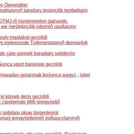
ny Öwrendiler
titutynyň talyplary önümçilik tejribeligini
TGÝMJ-iň hünärmenleri gatnaşdy.
we meýletinçilik işleriniň usullaryny
aly maslahat geçirildi
alyş mekrezinde Türkmenistanyň dermanlyk
ede çäre görmek baradaky sebitleýin
ça sport bäsleşigi geçirildi
howadan goranmak boýunça wagyz - işleri
ji kömek dersi geçirildi
çärelerinde Milli jemgyýetiň
 sebitara okuw türgenleşigi
ymaý jemgyýetleriniň ýolbaşçylarynyň