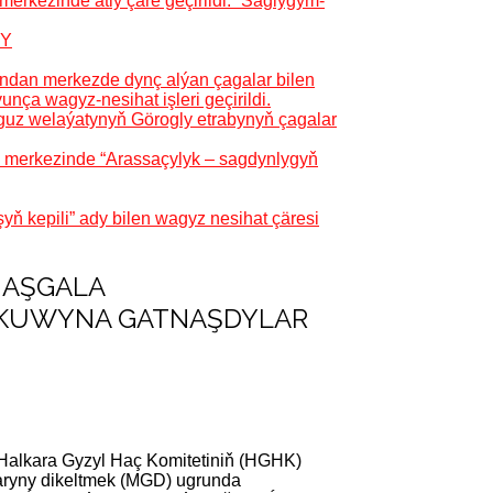
erkezinde atly çäre geçirildi. “Saglygym-
GY
pyndan merkezde dynç alýan çagalar bilen
ça wagyz-nesihat işleri geçirildi.
guz welaýatynyň Görogly etrabynyň çagalar
ş merkezinde “Arassaçylyk – sagdynlygyň
kepili” ady bilen wagyz nesihat çäresi
 MAŞGALA
OKUWYNA GATNAŞDYLAR
 Halkara Gyzyl Haç Komitetiniň (HGHK)
laryny dikeltmek (MGD) ugrunda