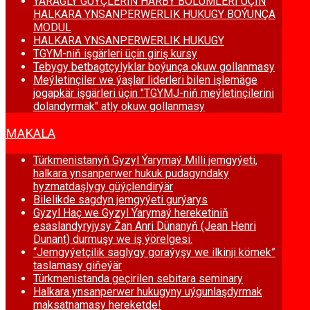
ÝARAGLY GÜÝÇLERIŇ HARBY BÖLUMLERI ÜÇIN
HALKARA YNSANPERWERLIK HUKUGY BOÝUNÇA
MODUL
HALKARA YNSANPERWERLIK HUKUGY
TGYM-niň işgärleri üçin giriş kursy
Tebygy betbagtçylyklar boýunça okuw gollanmasy
Meýletinçiler we ýaşlar liderleri bilen işlemäge
jogapkär işgärleri üçin "TGYMJ-niň meýletinçilerini
dolandyrmak" atly okuw gollanmasy
MAKALA
Türkmenistanyň Gyzyl Ýarymaý Milli jemgyýeti,
halkara ynsanperwer hukuk pudagyndaky
hyzmatdaşlygy güýçlendirýär
Bilelikde sagdyn jemgyýeti gurýarys
Gyzyl Haç we Gyzyl Ýarymaý hereketiniň
esaslandyryjysy Žan Anri Dünanyň (Jean Henri
Dunant) durmuşy we iş ýörelgesi.
“Jemgyýetçilik saglygy goraýyşy we ilkinji kömek”
taslamasy giňeýär
Türkmenistanda geçirilen sebitara seminary
Halkara ynsanperwer hukugyny uýgunlaşdyrmak
maksatnamasy hereketde!