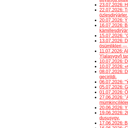
23.07.2026: H
22.07.2026: Tü
özleşdirýärler.
20.07.2026: Ý
16.07.2026: Ba
kämilleşdirýärl
15.07.2026: "
13.07.2026: D
ösümlikleri — 
11.07.2026: A
Ylalaşygyň ta
10.07.2026: D
10.07.2026: «
08.07.2026: 
geçirildi.
06.07.2026: “
05.07.2026: G
01.07.2026: Öm
27.06.2026: "
mümkinçilikler
20.06.2026: Y
19.06.2026: 2
duşuşygy.
17.06.2026: Bä