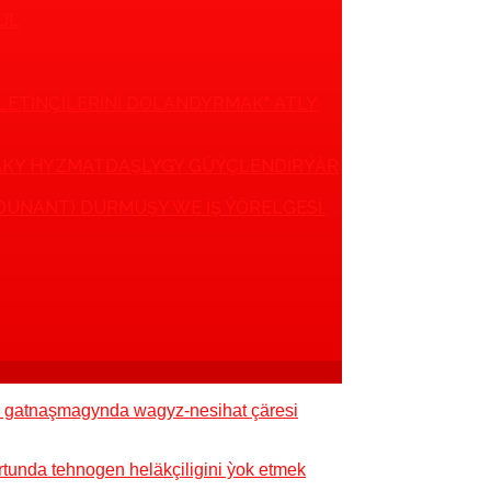
UL
ÝLETINÇILERINI DOLANDYRMAK" ATLY
AKY HYZMATDAŞLYGY GÜÝÇLENDIRÝÄR
DUNANT) DURMUŞY WE IŞ ÝÖRELGESI.
iň gatnaşmagynda wagyz-nesihat çäresi
tunda tehnogen heläkçiligini ỳok etmek