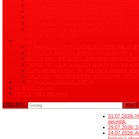
ÝARAGLY GÜÝÇLERIŇ HARBY BÖLUMLERI Ü
HALKARA YNSANPERWERLIK HUKUGY
TGYM-NIŇ IŞGÄRLERI ÜÇIN GIRIŞ KURSY
TEBYGY BETBAGTÇYLYKLAR BOÝUNÇA OKU
MEÝLETINÇILER WE ÝAŞLAR LIDERLERI BILE
OKUW GOLLANMASY
MAKALA
TÜRKMENISTANYŇ GYZYL ÝARYMAÝ MILLI 
BILELIKDE SAGDYN JEMGYÝETI GURÝARYS
GYZYL HAÇ WE GYZYL ÝARYMAÝ HEREKETINI
“JEMGYÝETÇILIK SAGLYGY GORAÝYŞY WE ILK
TÜRKMENISTANDA GEÇIRILEN SEBITARA SE
HALKARA YNSANPERWER HUKUGYNY UÝGUN
IŞ ÝAGDAÝYNDA
GALEREÝA
HABARLAŞMAK
MEÝLETINÇI BOLMAK
GÖZLEG...
Find
31.07.2026: H
geçirildi.
29.07.2026: Z
24.07.2026: A
boýunça okuw t