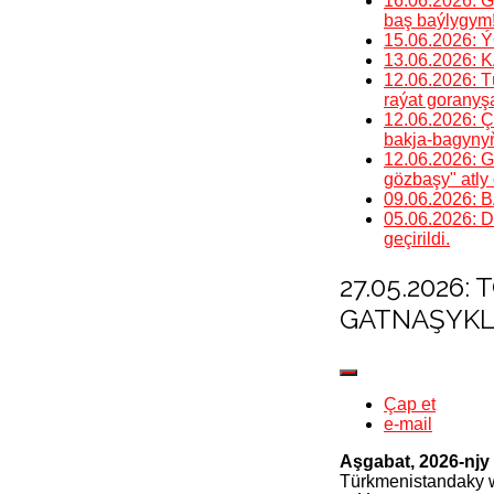
16.06.2026: G
baş baýlygym!
15.06.2026
13.06.2026
12.06.2026: T
raýat goranyş
12.06.2026: Ç
bakja-bagynyň
12.06.2026: G
gözbaşy" atly 
09.06.2026
05.06.2026: D
geçirildi.
27.05.2026
GATNAŞYKL
Çap et
e-mail
Aşgabat, 2026-njy
Türkmenistandaky w