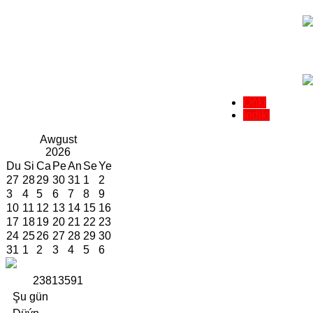
Öňki
Indiki
Awgust
2026
Du
Si
Ca
Pe
An
Se
Ye
27
28
29
30
31
1
2
3
4
5
6
7
8
9
10
11
12
13
14
15
16
17
18
19
20
21
22
23
24
25
26
27
28
29
30
31
1
2
3
4
5
6
2
3
8
1
3
5
9
1
Şu gün