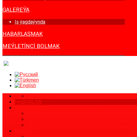
GALEREÝA
Iş ýagdaýynda
HABARLAŞMAK
MEÝLETINÇI BOLMAK
WEB SAHYPAN KARTASY
BAŞ SAHYPA
HABARLAR
BIZ BARADA
TÜRKMENISTANYŇ GYZYL ÝARYMAÝ MILLI JEM
TÜRKMENISTANYŇ K A N U N Y GYZYL ÝAR
TÜRKMENISTANYŇ GYZYL ÝARYMAÝ MILLI JEMGY
MODUL
ORTA MEKDEPLER ÜÇIN HALKARA YNSANPE