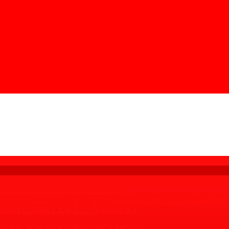
GYÝETI HAKYNDA K A N U N Y
YMAÝYŇ WE GYZYL HAJYŇ NYŞANLARYNY PEÝDALANMAK 
ÝETINIŇ T E R T I P N A M A S Y
RWERLIK HUKUGY BOÝUNÇA MODUL