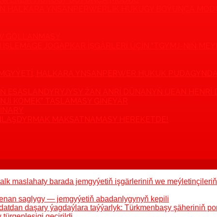
ÇIN HALKARA YNSANPERWERLIK HUKUGY BOÝUNÇA MOD
W GOLLANMASY
N IŞLEMÄGE JOGAPKÄR IŞGÄRLERI ÜÇIN "TGYMJ-NIŇ ME
JEMGYÝETI, HALKARA YNSANPERWER HUKUK PUDAGYND
Ň ESASLANDYRYJYSY ŽAN ANRI DÜNANYŇ (JEAN HENRI 
INJI KÖMEK” TASLAMASY GIŇEÝÄR
MINARY
LAŞDYRMAK MAKSATNAMASY HEREKETDE!
alk maslahaty barada jemgyýetiň işgärleriniň we meýletinçiler
enan saglygy — jemgyýetiň abadanlygynyň kepili
datdan daşary ýagdaýlara taýýarlyk: Türkmenbaşy şäheriniň por
ürgenleşigi geçirildi