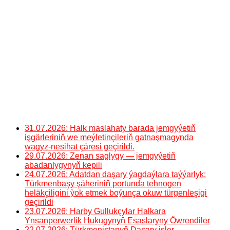
31.07.2026: Halk maslahaty barada jemgyýetiň
işgärleriniň we meýletinçileriň gatnaşmagynda
wagyz-nesihat çäresi geçirildi.
29.07.2026: Zenan saglygy — jemgyýetiň
abadanlygynyň kepili
24.07.2026: Adatdan daşary ýagdaýlara taýýarlyk:
Türkmenbaşy şäheriniň portunda tehnogen
heläkçiligini ỳok etmek boýunça okuw türgenleşigi
geçirildi
23.07.2026: Harby Gullukçylar Halkara
Ynsanperwerlik Hukugynyň Esaslaryny Öwrendiler
22.07.2026: Türkmenistanyň Daşary işler