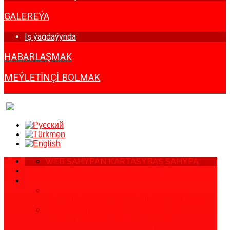
GALEREÝA
Iş ýagdaýynda
HABARLAŞMAK
MEÝLETINÇI BOLMAK
WEB SAHYPAN KARTASY
BAŞ SAHYPA
HABARLAR
BIZ BARADA
TÜRKMENISTANYŇ GYZYL ÝARYMAÝ
MILLI JEMGYÝETI HAKYNDA K A N U N Y
TÜRKMENISTANYŇ K A N U N Y GYZYL
ÝARYMAÝYŇ WE GYZYL HAJYŇ
NYŞANLARYNY PEÝDALANMAK WE