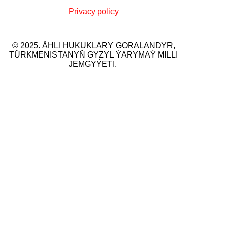
Privacy policy
© 2025. ÄHLI HUKUKLARY GORALANDYR,
TÜRKMENISTANYŇ GYZYL ÝARYMAÝ MILLI
JEMGYÝETI.