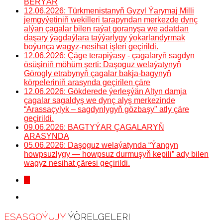
BERÝÄR
12.06.2026: Türkmenistanyň Gyzyl Ýarymaj Milli
jemgyýetiniň wekilleri tarapyndan merkezde dynç
alýan çagalar bilen raýat goranyşa we adatdan
daşary ýagdaýlara taýýarlygy ýokarlandyrmak
boýunça wagyz-nesihat işleri geçirildi.
12.06.2026: Çäge terapiýasy - çagalaryň sagdyn
ösüşiniň möhüm şerti: Daşoguz welaýatynyň
Görogly etrabynyň çagalar bakja-bagynyň
körpeleriniň arasynda geçirilen çäre
12.06.2026: Gökderede ýerleşýän Altyn damja
çagalar sagaldyş we dynç alyş merkezinde
“Arassaçylyk – sagdynlygyň gözbaşy" atly çäre
geçirildi.
09.06.2026: BAGTYÝAR ÇAGALARYŇ
ARASYNDA
05.06.2026: Daşoguz welaýatynda “Ýangyn
howpsuzlygy — howpsuz durmuşyň kepili” ady bilen
wagyz nesihat çäresi geçirildi.
...
ESASGOÝUJY
ÝÖRELGELERI