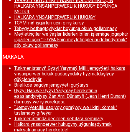
ÝARAGLY GÜÝÇLERIŇ HARBY BÖLUMLERI ÜÇIN
HALKARA YNSANPERWERLIK HUKUGY BOÝUNÇA
MODUL
HALKARA YNSANPERWERLIK HUKUGY
TGYM-niň işgärleri üçin giriş kursy
Tebygy betbagtçylyklar boýunça okuw gollanmasy
Meýletinçiler we ýaşlar liderleri bilen işlemäge jogapkär
işgärleri üçin "TGYMJ-niň meýletinçilerini dolandyrmak"
atly okuw gollanmasy
MAKALA
Türkmenistanyň Gyzyl Ýarymaý Milli jemgyýeti, halkara
ynsanperwer hukuk pudagyndaky hyzmatdaşlygy
güýçlendirýär
Bilelikde sagdyn jemgyýeti gurýarys
Gyzyl Haç we Gyzyl Ýarymaý hereketiniň
esaslandyryjysy Žan Anri Dünanyň (Jean Henri Dunant)
durmuşy we iş ýörelgesi.
“Jemgyýetçilik saglygy goraýyşy we ilkinji kömek”
taslamasy giňeýär
Türkmenistanda geçirilen sebitara seminary
Halkara ynsanperwer hukugyny uýgunlaşdyrmak
maksatnamasy hereketde!