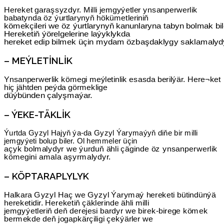
Hereket garaşsyzdyr. Milli jemgyýetler ynsanperwerlik
babatynda öz ýurtlarynyň hökümetleriniň
kömekçileri we öz ýurtlarynyň kanunlaryna tabyn bolmak bil
Hereketiň ýörelgelerine laýyklykda
hereket edip bilmek üçin mydam özbaşdaklygy saklamalyd
– MEÝLETINLIK
Ynsanperwerlik kömegi meýletinlik esasda berilýär. Here¬ket
hiç jähtden peýda görmeklige
düýbünden çalyşmaýar.
– ÝEKE-TÄKLIK
Ýurtda Gyzyl Hajyň ýa-da Gyzyl Ýarymaýyň diňe bir milli
jemgyýeti bolup biler. Ol hemmeler üçin
açyk bolmalydyr we ýurduň ähli çäginde öz ynsanperwerlik
kömegini amala aşyrmalydyr.
– KÖPTARAPLYLYK
Halkara Gyzyl Haç we Gyzyl Ýarymaý hereketi bütindünýä
hereketidir. Hereketiň çäklerinde ähli milli
jemgyýetleriň deň derejesi bardyr we birek-birege kömek
bermekde deň jogapkärçiligi çekýärler we