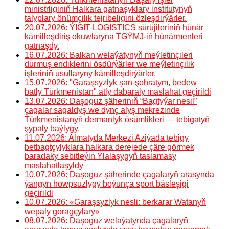
ministrliginiň Halkara gatnaşyklary institutynyň
talyplary önümçilik tejribeligini özleşdirýärler.
20.07.2026: ÝIGIT LOGISTICS sürüjileriniň hünär
kämilleşdiriş okuwlaryna TGÝMJ-iň hünärmenleri
gatnaşdy.
16.07.2026: Balkan welaýatynyň meýletinçileri
durmuş endiklerini ösdürýärler we meýletinçilik
işleriniň usullaryny kämilleşdirýärler.
15.07.2026: "Garaşsyzlyk şan-şohratym, bedew
batly Türkmenistan" atly dabaraly maslahat geçirildi
13.07.2026: Daşoguz şäheriniň “Bagtyýar nesil”
çagalar sagaldyş we dynç alyş mekrezinde
Türkmenistanyň dermanlyk ösümlikleri — tebigatyň
şypaly baýlygy.
11.07.2026: Almatyda Merkezi Aziýada tebigy
betbagtçylyklara halkara derejede çäre görmek
baradaky sebitleýin Ylalaşygyň taslamasy
maslahatlaşyldy
10.07.2026: Daşoguz şäherinde çagalaryň arasynda
ýangyn howpsuzlygy boýunça sport bäsleşigi
geçirildi
10.07.2026: «Garaşsyzlyk nesli: berkarar Watanyň
wepaly goragçylary»
08.07.2026: Daşoguz welaýatynda çagalaryň