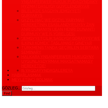
YNSANPERWER HUKUK PUDAGYNDAKY
HYZMATDAŞLYGY GÜÝÇLENDIRÝÄR
BILELIKDE SAGDYN JEMGYÝETI
GURÝARYS
GYZYL HAÇ WE GYZYL ÝARYMAÝ
HEREKETINIŇ ESASLANDYRYJYSY ŽAN
ANRI DÜNANYŇ (JEAN HENRI DUNANT)
DURMUŞY WE IŞ ÝÖRELGESI.
“JEMGYÝETÇILIK SAGLYGY GORAÝYŞY WE
ILKINJI KÖMEK” TASLAMASY GIŇEÝÄR
TÜRKMENISTANDA GEÇIRILEN SEBITARA
SEMINARY
HALKARA YNSANPERWER HUKUGYNY
UÝGUNLAŞDYRMAK MAKSATNAMASY
HEREKETDE!
IŞ ÝAGDAÝYNDA
GALEREÝA
HABARLAŞMAK
MEÝLETINÇI BOLMAK
GÖZLEG...
Find