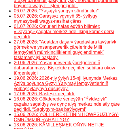
arasynda tomus paslynda yssy howadan goranmak
boýunça wagyz - işleri geçirildi.
06.07.2026: “Ýaşajyk ýangyn söndürijiler”
05.07.2026: Garaşsyzlygynyň 35- ýyllygy
mynasybetli wagyz-nesihat çäresi
01.07.2026: Ömürleri halas edýän bilimler:
«Dayanç» çagalar merkezinde ilkinji kömek dersi
geçirildi
27.06.2026: "Adatdan daşary ýagdaýlara taýýarlyk
görmek we ynsanperwerlik çärelerinde Milli
jemgyýetiň mümkinçiliklerini güýçlendirmek"
taslamasy işi başlady.
20.06.2026: Ynsanperwerlik ýörelgeleriniň
dabaralanmasy: Bişkekde geçirilen sebitara okuw
türgenleşigi
19.06.2026: 2026-njy ýylyň 15-nji iýunynda Merkezi
Aziýa boýunça Gyzyl Ýarymaý jemgyýetleriniň
ýolbaşçylarynyň duşuşygy.
17.06.2026: Bäsleşik geçirildi.
16.06.2026: Gökderede ýerleşýän “Ýyldyzjyk”
çagalar sagaldyş we dynç alyş merkezinde atly çäre
geçirildi. “Saglygym-baş baýlygym!”
15.06.2026: ÝOL HEREKETINIŇ HOWPSUZLYGY-
ÖMRÜMIZIŇ RAHATLYGY
13.06.2026: KÄMILLEŞMEK OŇYN NETIJE