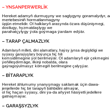
– YNSANPERWERLIK
Hereket adamyň durmuşyny we saglygyny goramalydyr, 
mertebesiniň hormatlanmagyny
üpjün etmelidir. Ol halklaryň arasynda özara düşünişmegi,
dostlugy, hyzmatdaşlygy we
parahatçylygy ýola goýmaga ýardam edýär.
– TARAP ÇALMAZLYK
Adamlaryň milleti, dini alamatlary, haýsy jynsa degişlidigi we
syýasy garaýyşlary boýunça hiç hili
kemsidilmegine ýol berilmeýär. Ol adamlaryň ejir çekmegini
ýeňilleşdirmäge, ilkinji nobatda, olara
gaýragoýulmasyz kömegiň berilmegine çalyşýar.
– BITARAPLYK
Hereket ählumumy ynanyşmagy saklamak üçin dawa-
jenjellerde hiç bir tarapyň bähbidini almaýar,
ol hiç haçan syýasy, dini ýa-da aňyýet häsiýetli jedellere
gatnaşmaýar.
– GARAŞSYZLYK