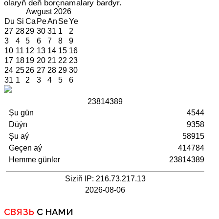
olaryň deň borçnamalary bardyr.
Awgust
2026
Du
Si
Ca
Pe
An
Se
Ye
27
28
29
30
31
1
2
3
4
5
6
7
8
9
10
11
12
13
14
15
16
17
18
19
20
21
22
23
24
25
26
27
28
29
30
31
1
2
3
4
5
6
2
3
8
1
4
3
8
9
Şu gün
4544
Düýn
9358
Şu aý
58915
Geçen aý
414784
Hemme günler
23814389
Siziň IP: 216.73.217.13
2026-08-06
СВЯЗЬ
С НАМИ