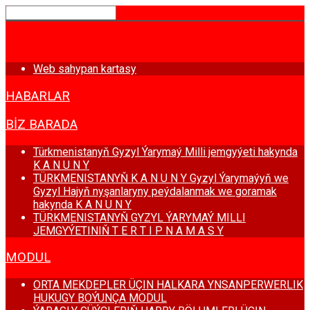
BAŞ SAHYPA
Web sahypan kartasy
HABARLAR
BIZ BARADA
Türkmenistanyň Gyzyl Ýarymaý Milli jemgyýeti hakynda
K A N U N Y
TÜRKMENISTANYŇ K A N U N Y Gyzyl Ýarymaýyň we
Gyzyl Hajyň nyşanlaryny peýdalanmak we goramak
hakynda K A N U N Y
TÜRKMENISTANYŇ GYZYL ÝARYMAÝ MILLI
JEMGYÝETINIŇ T E R T I P N A M A S Y
MODUL
ORTA MEKDEPLER ÜÇIN HALKARA YNSANPERWERLIK
HUKUGY BOÝUNÇA MODUL