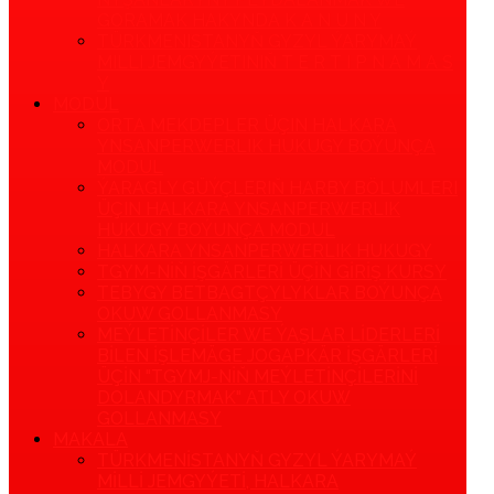
GORAMAK HAKYNDA K A N U N Y
TÜRKMENISTANYŇ GYZYL ÝARYMAÝ
MILLI JEMGYÝETINIŇ T E R T I P N A M A S
Y
MODUL
ORTA MEKDEPLER ÜÇIN HALKARA
YNSANPERWERLIK HUKUGY BOÝUNÇA
MODUL
ÝARAGLY GÜÝÇLERIŇ HARBY BÖLUMLERI
ÜÇIN HALKARA YNSANPERWERLIK
HUKUGY BOÝUNÇA MODUL
HALKARA YNSANPERWERLIK HUKUGY
TGYM-NIŇ IŞGÄRLERI ÜÇIN GIRIŞ KURSY
TEBYGY BETBAGTÇYLYKLAR BOÝUNÇA
OKUW GOLLANMASY
MEÝLETINÇILER WE ÝAŞLAR LIDERLERI
BILEN IŞLEMÄGE JOGAPKÄR IŞGÄRLERI
ÜÇIN "TGYMJ-NIŇ MEÝLETINÇILERINI
DOLANDYRMAK" ATLY OKUW
GOLLANMASY
MAKALA
TÜRKMENISTANYŇ GYZYL ÝARYMAÝ
MILLI JEMGYÝETI, HALKARA