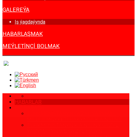
GALEREÝA
Iş ýagdaýynda
HABARLAŞMAK
MEÝLETINÇI BOLMAK
WEB SAHYPAN KARTASY
BAŞ SAHYPA
HABARLAR
BIZ BARADA
TÜRKMENISTANYŇ GYZYL ÝARYMAÝ
MILLI JEMGYÝETI HAKYNDA K A N U N Y
TÜRKMENISTANYŇ K A N U N Y GYZYL
ÝARYMAÝYŇ WE GYZYL HAJYŇ
NYŞANLARYNY PEÝDALANMAK WE