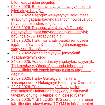
bilen wagyz işleri geçirildi.
04.08.2026: Balkan welaýatynda wagyz-nesihat
işleri alnyp barylýar.
03.08.2026: Daşoguz welaýatynyň Boldumsaz
etrabynyň çagalar bagynda ýangyn howpsuzlygy
boýunça düşündiriş işi geçirildi
03.08.2026: Daşoguz welaýatynyň Görogly
etrabynyň çagalar bagynda şahsy arassaçylyk
boýunça okuw sapagy geçirildi.
31.07.2026: Halk maslahaty barada jemgyýetiň
işgärleriniň we meýletinçileriň gatnaşmagynda
wagyz-nesihat çäresi geçirildi.
29.07.2026: Zenan saglygy — jemgyýetiň
abadanlygynyň kepili
24.07.2026: Adatdan daşary ýagdaýlara taýýarlyk:
Türkmenbaşy şäheriniň portunda tehnogen
heläkçiligini ỳok etmek boýunça okuw türgenleşigi
geçirildi
23.07.2026: Harby Gullukçylar Halkara
Ynsanperwerlik Hukugynyň Esaslaryny Öwrendiler
22.07.2026: Türkmenistanyň Daşary işler
ministrliginiň Halkara gatnaşyklary institutynyň
talyplary önümçilik tejribeligini özleşdirýärler.
20.07.2026: ÝIGIT LOGISTICS sürüjileriniň hünär
kämilleşdiriş okuwlaryna TGÝMJ-iň hünärmenleri