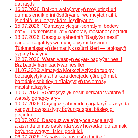
gatnaşdy.
16.07.2026: Balkan welaýatynyň meýletinçileri
durmuş endiklerini ösdürýärler we meýletinçilik
işleriniň usullaryny kämilleşdirýärler.
15.07.2026: "Garaşsyzlyk şan-şohratym, bedew
batly Türkmenistan" atly dabaraly maslahat geçirildi
13.07.2026: Daşoguz şäheriniň “Bagtyýar nesil”
çagalar sagaldyş we dynç alyş mekrezinde
Türkmenistanyň dermanlyk ösümlikleri — tebigatyň
şypaly baýlygy.
12.07.2026: Watan waspyn edýär- bagtyýar nesil!
Biz bagtly hem bagtyýär nesiller!
11.07.2026: Almatyda Merkezi Aziýada tebigy
betbagtçylyklara halkara derejede çäre görmek
baradaky sebitleýin Ylalaşygyň taslamasy
maslahatlaşyldy
10.07.2026: «Garaşsyzlyk nesli: berkarar Watanyň
wepaly goragçylary»
10.07.2026: Daşoguz şäherinde çagalaryň arasynda
ýangyn howpsuzlygy boýunça sport bäsleşigi
geçirildi
08.07.2026: Daşoguz welaýatynda çagalaryň
arasynda tomus paslynda yssy howadan goranmak
boýunça wagyz - işleri geçirildi.
06.07.2026: “Ýaşajyk ýangyn söndürijiler”