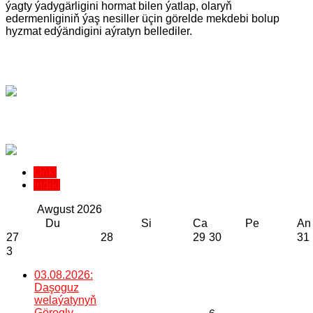
ýagty ýadygärligini hormat bilen ýatlap, olaryň
edermenliginiň ýaş nesiller üçin görelde mekdebi bolup
hyzmat edýändigini aýratyn bellediler.
Öňki
Indiki
Awgust
2026
Du
Si
Ca
Pe
An
27
28
29
30
31
3
03.08.2026:
Daşoguz
welaýatynyň
Görogly