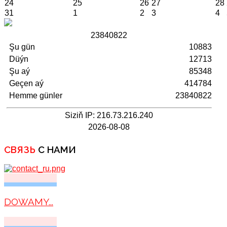
24
25
26
27
28
31
1
2
3
4
2
3
8
4
0
8
2
2
Şu gün
10883
Düýn
12713
Şu aý
85348
Geçen aý
414784
Hemme günler
23840822
Siziň IP: 216.73.216.240
2026-08-08
СВЯЗЬ
С НАМИ
DOWAMY...