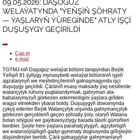
09.05.2026: DAŞOGUZ
WELAÝATYNDA "ÝEŇŞIŇ ŞÖHRATY
— ÝAŞLARYŇ ÝÜREGINDE" ATLY IŞÇI
DUŞUŞYGY GEÇIRILDI
Çap et
e-mail
TGÝMJ-niň Daşoguz welaýat bölümi tarapyndan Beýik
Ýeňşiň 81 ýyllygy mynasybetli welaýat bölüminiň işjeň
agzalarynyň we meýletinçileriniň gatnaşmagynda işçi
duşuşygy geçirildi. Çäräniň esasy maksady ýaş nesillerde
watançylyk ruhuny pugtalandyrmak, gahryman ata-
babalarymyzyň görkezen edermenligini ýaşlara giňden
wagyz etmekden ybarat boldy. Duşuşygyň dowamynda
çykyş edenler Beýik Watançylyk urşunda gahrymançylyk
görkezen gerçekleriň geçen şöhratly ýoly, olaryň Watana
bolan söýgüsi we gaýduwsyzlygy barada täsirli gürrüňleri
berdiler. Şeýle hem ýaşlara parahatçylygyň, agzybirligiň
we watansöýüjiligiň gadyr-gymmaty dogrusynda giňişleýin
düşündirişler berildi. Çärä gatnaşyjylar gahrymanlaryň