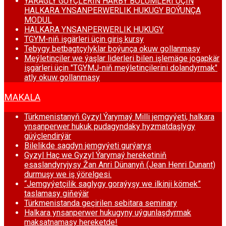
ÝARAGLY GÜÝÇLERIŇ HARBY BÖLUMLERI ÜÇIN
HALKARA YNSANPERWERLIK HUKUGY BOÝUNÇA
MODUL
HALKARA YNSANPERWERLIK HUKUGY
TGYM-niň işgärleri üçin giriş kursy
Tebygy betbagtçylyklar boýunça okuw gollanmasy
Meýletinçiler we ýaşlar liderleri bilen işlemäge jogapkär
işgärleri üçin "TGYMJ-niň meýletinçilerini dolandyrmak"
atly okuw gollanmasy
MAKALA
Türkmenistanyň Gyzyl Ýarymaý Milli jemgyýeti, halkara
ynsanperwer hukuk pudagyndaky hyzmatdaşlygy
güýçlendirýär
Bilelikde sagdyn jemgyýeti gurýarys
Gyzyl Haç we Gyzyl Ýarymaý hereketiniň
esaslandyryjysy Žan Anri Dünanyň (Jean Henri Dunant)
durmuşy we iş ýörelgesi.
“Jemgyýetçilik saglygy goraýyşy we ilkinji kömek”
taslamasy giňeýär
Türkmenistanda geçirilen sebitara seminary
Halkara ynsanperwer hukugyny uýgunlaşdyrmak
maksatnamasy hereketde!