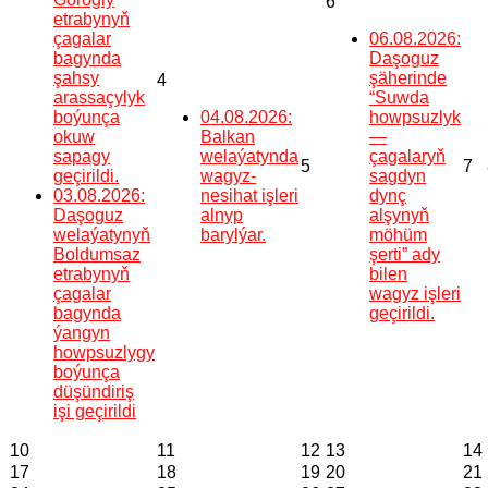
6
etrabynyň
çagalar
06.08.2026:
bagynda
Daşoguz
şahsy
şäherinde
4
arassaçylyk
“Suwda
boýunça
04.08.2026:
howpsuzlyk
okuw
Balkan
—
sapagy
welaýatynda
çagalaryň
5
7
geçirildi.
wagyz-
sagdyn
03.08.2026:
nesihat işleri
dynç
Daşoguz
alnyp
alşynyň
welaýatynyň
barylýar.
möhüm
Boldumsaz
şerti” ady
etrabynyň
bilen
çagalar
wagyz işleri
bagynda
geçirildi.
ýangyn
howpsuzlygy
boýunça
düşündiriş
işi geçirildi
10
11
12
13
14
17
18
19
20
21