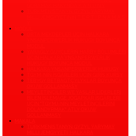
GORAMAK HAKYNDA K A N U N Y
TÜRKMENISTANYŇ GYZYL ÝARYMAÝ
MILLI JEMGYÝETINIŇ T E R T I P N A M A S
Y
MODUL
ORTA MEKDEPLER ÜÇIN HALKARA
YNSANPERWERLIK HUKUGY BOÝUNÇA
MODUL
ÝARAGLY GÜÝÇLERIŇ HARBY BÖLUMLERI
ÜÇIN HALKARA YNSANPERWERLIK
HUKUGY BOÝUNÇA MODUL
HALKARA YNSANPERWERLIK HUKUGY
TGYM-NIŇ IŞGÄRLERI ÜÇIN GIRIŞ KURSY
TEBYGY BETBAGTÇYLYKLAR BOÝUNÇA
OKUW GOLLANMASY
MEÝLETINÇILER WE ÝAŞLAR LIDERLERI
BILEN IŞLEMÄGE JOGAPKÄR IŞGÄRLERI
ÜÇIN "TGYMJ-NIŇ MEÝLETINÇILERINI
DOLANDYRMAK" ATLY OKUW
GOLLANMASY
MAKALA
TÜRKMENISTANYŇ GYZYL ÝARYMAÝ
MILLI JEMGYÝETI, HALKARA