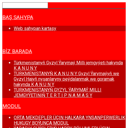
BAŞ SAHYPA
Web sahypan kartasy
HABARLAR
BIZ BARADA
Türkmenistanyň Gyzyl Ýarymaý Milli jemgyýeti hakynda
K A N U N Y
TÜRKMENISTANYŇ K A N U N Y Gyzyl Ýarymaýyň we
Gyzyl Hajyň nyşanlaryny peýdalanmak we goramak
hakynda K A N U N Y
TÜRKMENISTANYŇ GYZYL ÝARYMAÝ MILLI
JEMGYÝETINIŇ T E R T I P N A M A S Y
MODUL
ORTA MEKDEPLER ÜÇIN HALKARA YNSANPERWERLIK
HUKUGY BOÝUNÇA MODUL