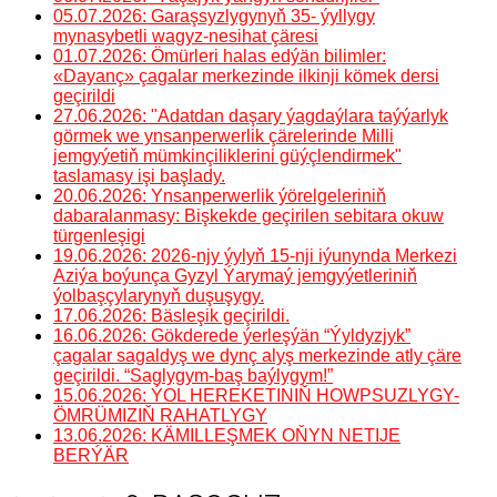
05.07.2026: Garaşsyzlygynyň 35- ýyllygy
mynasybetli wagyz-nesihat çäresi
01.07.2026: Ömürleri halas edýän bilimler:
«Dayanç» çagalar merkezinde ilkinji kömek dersi
geçirildi
27.06.2026: "Adatdan daşary ýagdaýlara taýýarlyk
görmek we ynsanperwerlik çärelerinde Milli
jemgyýetiň mümkinçiliklerini güýçlendirmek"
taslamasy işi başlady.
20.06.2026: Ynsanperwerlik ýörelgeleriniň
dabaralanmasy: Bişkekde geçirilen sebitara okuw
türgenleşigi
19.06.2026: 2026-njy ýylyň 15-nji iýunynda Merkezi
Aziýa boýunça Gyzyl Ýarymaý jemgyýetleriniň
ýolbaşçylarynyň duşuşygy.
17.06.2026: Bäsleşik geçirildi.
16.06.2026: Gökderede ýerleşýän “Ýyldyzjyk”
çagalar sagaldyş we dynç alyş merkezinde atly çäre
geçirildi. “Saglygym-baş baýlygym!”
15.06.2026: ÝOL HEREKETINIŇ HOWPSUZLYGY-
ÖMRÜMIZIŇ RAHATLYGY
13.06.2026: KÄMILLEŞMEK OŇYN NETIJE
BERÝÄR