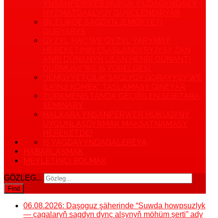
YNSANPERWER HUKUK PUDAGYNDAKY
HYZMATDAŞLYGY GÜÝÇLENDIRÝÄR
BILELIKDE SAGDYN JEMGYÝETI
GURÝARYS
GYZYL HAÇ WE GYZYL ÝARYMAÝ
HEREKETINIŇ ESASLANDYRYJYSY ŽAN
ANRI DÜNANYŇ (JEAN HENRI DUNANT)
DURMUŞY WE IŞ ÝÖRELGESI.
“JEMGYÝETÇILIK SAGLYGY GORAÝYŞY WE
ILKINJI KÖMEK” TASLAMASY GIŇEÝÄR
TÜRKMENISTANDA GEÇIRILEN SEBITARA
SEMINARY
HALKARA YNSANPERWER HUKUGYNY
UÝGUNLAŞDYRMAK MAKSATNAMASY
HEREKETDE!
IŞ ÝAGDAÝYNDA
GALEREÝA
HABARLAŞMAK
MEÝLETINÇI BOLMAK
GÖZLEG...
Find
06.08.2026: Daşoguz şäherinde “Suwda howpsuzlyk
— çagalaryň sagdyn dynç alşynyň möhüm şerti” ady