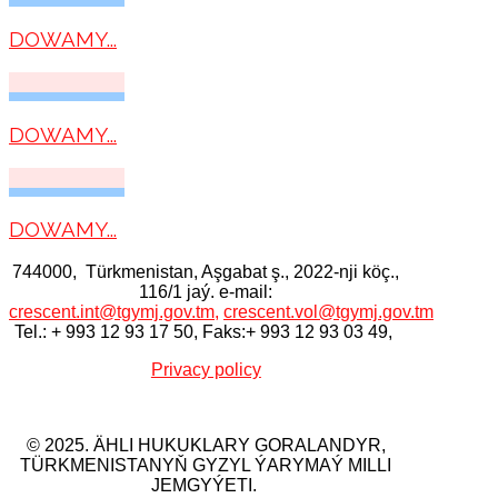
DOWAMY...
DOWAMY...
DOWAMY...
744000, Тürkmenistan, Aşgabat ş., 2022-nji köç.,
116/1 jaý. e-mail:
crescent.int@tgymj.gov.tm
,
crescent.vol@tgymj.gov.tm
Tel.: + 993 12 93 17 50, Faks:+ 993 12 93 03 49,
Privacy policy
© 2025. ÄHLI HUKUKLARY GORALANDYR,
TÜRKMENISTANYŇ GYZYL ÝARYMAÝ MILLI
JEMGYÝETI.