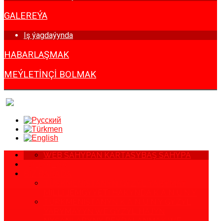
GALEREÝA
Iş ýagdaýynda
HABARLAŞMAK
MEÝLETINÇI BOLMAK
WEB SAHYPAN KARTASY
BAŞ SAHYPA
HABARLAR
BIZ BARADA
TÜRKMENISTANYŇ GYZYL ÝARYMAÝ
MILLI JEMGYÝETI HAKYNDA K A N U N Y
TÜRKMENISTANYŇ K A N U N Y GYZYL
ÝARYMAÝYŇ WE GYZYL HAJYŇ
NYŞANLARYNY PEÝDALANMAK WE