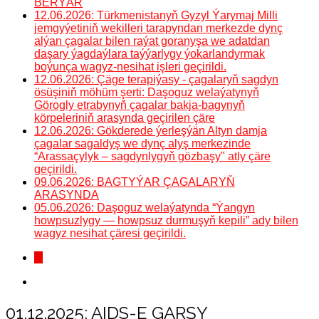
BERÝÄR
12.06.2026: Türkmenistanyň Gyzyl Ýarymaj Milli
jemgyýetiniň wekilleri tarapyndan merkezde dynç
alýan çagalar bilen raýat goranyşa we adatdan
daşary ýagdaýlara taýýarlygy ýokarlandyrmak
boýunça wagyz-nesihat işleri geçirildi.
12.06.2026: Çäge terapiýasy - çagalaryň sagdyn
ösüşiniň möhüm şerti: Daşoguz welaýatynyň
Görogly etrabynyň çagalar bakja-bagynyň
körpeleriniň arasynda geçirilen çäre
12.06.2026: Gökderede ýerleşýän Altyn damja
çagalar sagaldyş we dynç alyş merkezinde
“Arassaçylyk – sagdynlygyň gözbaşy" atly çäre
geçirildi.
09.06.2026: BAGTYÝAR ÇAGALARYŇ
ARASYNDA
05.06.2026: Daşoguz welaýatynda “Ýangyn
howpsuzlygy — howpsuz durmuşyň kepili” ady bilen
wagyz nesihat çäresi geçirildi.
...
01.12.2025: AIDS-E GARŞY