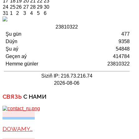
17
18
19
20
21
22
23
24
25
26
27
28
29
30
31
1
2
3
4
5
6
2
3
8
1
0
3
2
2
Şu gün
477
Düýn
9358
Şu aý
54848
Geçen aý
414784
Hemme günler
23810322
Siziň IP: 216.73.216.74
2026-08-06
СВЯЗЬ
С НАМИ
DOWAMY...