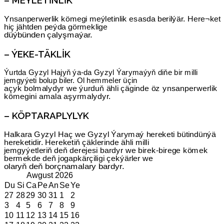
– MEÝLETINLIK
Ynsanperwerlik kömegi meýletinlik esasda berilýär. Here¬ket
hiç jähtden peýda görmeklige
düýbünden çalyşmaýar.
– ÝEKE-TÄKLIK
Ýurtda Gyzyl Hajyň ýa-da Gyzyl Ýarymaýyň diňe bir milli
jemgyýeti bolup biler. Ol hemmeler üçin
açyk bolmalydyr we ýurduň ähli çäginde öz ynsanperwerlik
kömegini amala aşyrmalydyr.
– KÖPTARAPLYLYK
Halkara Gyzyl Haç we Gyzyl Ýarymaý hereketi bütindünýä
hereketidir. Hereketiň çäklerinde ähli milli
jemgyýetleriň deň derejesi bardyr we birek-birege kömek
bermekde deň jogapkärçiligi çekýärler we
olaryň deň borçnamalary bardyr.
Awgust
2026
Du
Si
Ca
Pe
An
Se
Ye
27
28
29
30
31
1
2
3
4
5
6
7
8
9
10
11
12
13
14
15
16