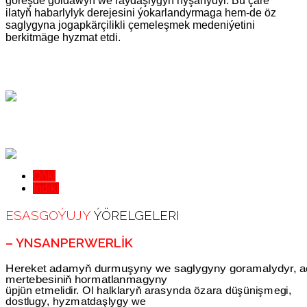
göreşde goldawyň we raýdaşlygyň nyşanydyr. Bu çäre
ilatyň habarlylyk derejesini ýokarlandyrmaga hem-de öz
saglygyna jogapkärçilikli çemeleşmek medeniýetini
berkitmäge hyzmat etdi.
Öňki
Indiki
ESASGOÝUJY
ÝÖRELGELERI
– YNSANPERWERLIK
Hereket adamyň durmuşyny we saglygyny goramalydyr, 
mertebesiniň hormatlanmagyny
üpjün etmelidir. Ol halklaryň arasynda özara düşünişmegi,
dostlugy, hyzmatdaşlygy we