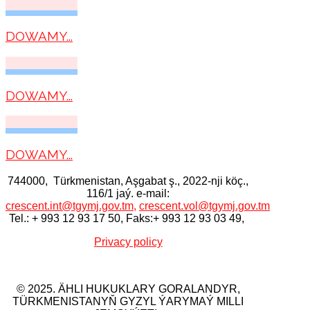
DOWAMY...
DOWAMY...
DOWAMY...
744000, Тürkmenistan, Aşgabat ş., 2022-nji köç.,
116/1 jaý. e-mail:
crescent.int@tgymj.gov.tm
,
crescent.vol@tgymj.gov.tm
Tel.: + 993 12 93 17 50, Faks:+ 993 12 93 03 49,
Privacy policy
© 2025. ÄHLI HUKUKLARY GORALANDYR,
TÜRKMENISTANYŇ GYZYL ÝARYMAÝ MILLI