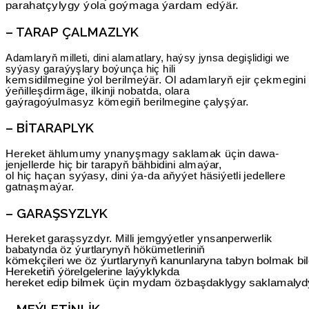
parahatçylygy ýola goýmaga ýardam edýär.
– TARAP ÇALMAZLYK
Adamlaryň milleti, dini alamatlary, haýsy jynsa degişlidigi we
syýasy garaýyşlary boýunça hiç hili
kemsidilmegine ýol berilmeýär. Ol adamlaryň ejir çekmegini
ýeňilleşdirmäge, ilkinji nobatda, olara
gaýragoýulmasyz kömegiň berilmegine çalyşýar.
– BITARAPLYK
Hereket ählumumy ynanyşmagy saklamak üçin dawa-
jenjellerde hiç bir tarapyň bähbidini almaýar,
ol hiç haçan syýasy, dini ýa-da aňyýet häsiýetli jedellere
gatnaşmaýar.
– GARAŞSYZLYK
Hereket garaşsyzdyr. Milli jemgyýetler ynsanperwerlik
babatynda öz ýurtlarynyň hökümetleriniň
kömekçileri we öz ýurtlarynyň kanunlaryna tabyn bolmak bil
Hereketiň ýörelgelerine laýyklykda
hereket edip bilmek üçin mydam özbaşdaklygy saklamalyd