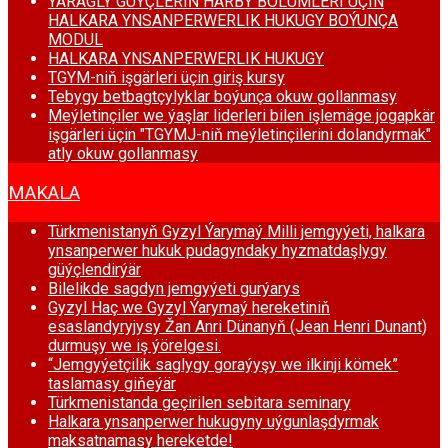
ÝARAGLY GÜÝÇLERIŇ HARBY BÖLUMLERI ÜÇIN
HALKARA YNSANPERWERLIK HUKUGY BOÝUNÇA
MODUL
HALKARA YNSANPERWERLIK HUKUGY
TGYM-niň işgärleri üçin giriş kursy
Tebygy betbagtçylyklar boýunça okuw gollanmasy
Meýletinçiler we ýaşlar liderleri bilen işlemäge jogapkär
işgärleri üçin "TGYMJ-niň meýletinçilerini dolandyrmak"
atly okuw gollanmasy
MAKALA
Türkmenistanyň Gyzyl Ýarymaý Milli jemgyýeti, halkara
ynsanperwer hukuk pudagyndaky hyzmatdaşlygy
güýçlendirýär
Bilelikde sagdyn jemgyýeti gurýarys
Gyzyl Haç we Gyzyl Ýarymaý hereketiniň
esaslandyryjysy Žan Anri Dünanyň (Jean Henri Dunant)
durmuşy we iş ýörelgesi.
“Jemgyýetçilik saglygy goraýyşy we ilkinji kömek”
taslamasy giňeýär
Türkmenistanda geçirilen sebitara seminary
Halkara ynsanperwer hukugyny uýgunlaşdyrmak
maksatnamasy hereketde!