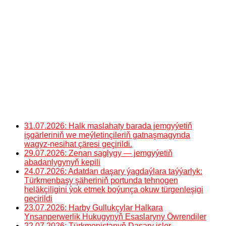
31.07.2026: Halk maslahaty barada jemgyýetiň
işgärleriniň we meýletinçileriň gatnaşmagynda
wagyz-nesihat çäresi geçirildi.
29.07.2026: Zenan saglygy — jemgyýetiň
abadanlygynyň kepili
24.07.2026: Adatdan daşary ýagdaýlara taýýarlyk:
Türkmenbaşy şäheriniň portunda tehnogen
heläkçiligini ỳok etmek boýunça okuw türgenleşigi
geçirildi
23.07.2026: Harby Gullukçylar Halkara
Ynsanperwerlik Hukugynyň Esaslaryny Öwrendiler
22.07.2026: Türkmenistanyň Daşary işler