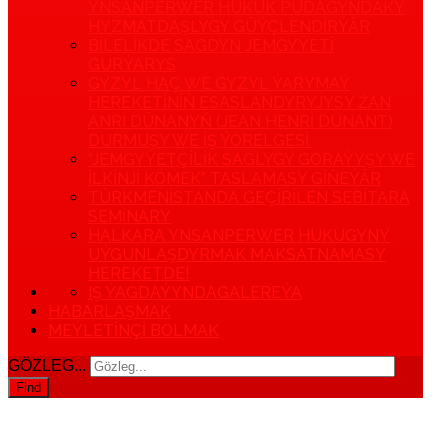
YNSANPERWER HUKUK PUDAGYNDAKY
HYZMATDAŞLYGY GÜÝÇLENDIRÝÄR
BILELIKDE SAGDYN JEMGYÝETI
GURÝARYS
GYZYL HAÇ WE GYZYL ÝARYMAÝ
HEREKETINIŇ ESASLANDYRYJYSY ŽAN
ANRI DÜNANYŇ (JEAN HENRI DUNANT)
DURMUŞY WE IŞ ÝÖRELGESI.
“JEMGYÝETÇILIK SAGLYGY GORAÝYŞY WE
ILKINJI KÖMEK” TASLAMASY GIŇEÝÄR
TÜRKMENISTANDA GEÇIRILEN SEBITARA
SEMINARY
HALKARA YNSANPERWER HUKUGYNY
UÝGUNLAŞDYRMAK MAKSATNAMASY
HEREKETDE!
IŞ ÝAGDAÝYNDA
GALEREÝA
HABARLAŞMAK
MEÝLETINÇI BOLMAK
GÖZLEG...
Find