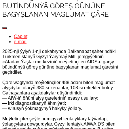
BÜTINDÜNÝÄ GÖREŞ GÜNÜNE
BAGYŞLANAN MAGLUMAT ÇÄRE
Çap et
e-mail
2025-nji ýylyň 1-nji dekabrynda Balkanabat şäherindäki
Türkmenistanyň Gyzyl Ýarymaý Milli jemgyýetiniň
«Ałada» Ýaşlar merkeziniň meýletinçileri AIDS-e garşy
bütindünýä göreş gününe bagyşlanan maglumat çäresini
geçirdiler.
Çäre wagtynda meýletinçiler 488 adam bilen maglumat
alyşdylar, olaryň 380-si zenanlar, 108-si erkekler boldy.
Gatnaşanlara aşakdakylar düşündirildi:
— AIW-iň öňüni alyş çäreleriniň esasy usullary;
— irki diagnostikanyň ähmiýeti;
— wirusyň ýokmagynyň hakyky ýollary.
Meýletinçiler şeýle hem gyzyl lentajyklary taýýarlap,
ýolagçylara gowşurdylar. Gyzyl lentajyk AIW/AIDS bilen