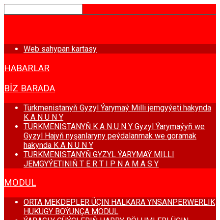
BAŞ SAHYPA
Web sahypan kartasy
HABARLAR
BIZ BARADA
Türkmenistanyň Gyzyl Ýarymaý Milli jemgyýeti hakynda
K A N U N Y
TÜRKMENISTANYŇ K A N U N Y Gyzyl Ýarymaýyň we
Gyzyl Hajyň nyşanlaryny peýdalanmak we goramak
hakynda K A N U N Y
TÜRKMENISTANYŇ GYZYL ÝARYMAÝ MILLI
JEMGYÝETINIŇ T E R T I P N A M A S Y
MODUL
ORTA MEKDEPLER ÜÇIN HALKARA YNSANPERWERLIK
HUKUGY BOÝUNÇA MODUL