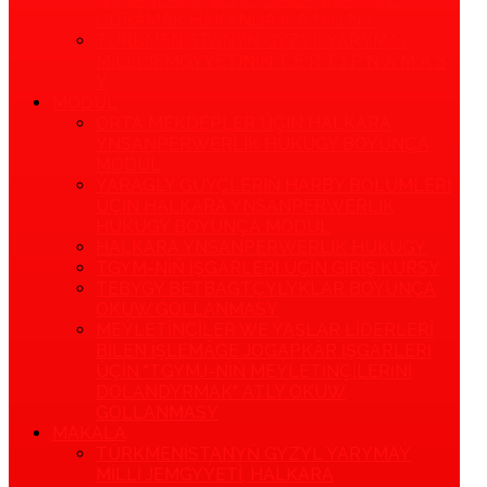
GORAMAK HAKYNDA K A N U N Y
TÜRKMENISTANYŇ GYZYL ÝARYMAÝ
MILLI JEMGYÝETINIŇ T E R T I P N A M A S
Y
MODUL
ORTA MEKDEPLER ÜÇIN HALKARA
YNSANPERWERLIK HUKUGY BOÝUNÇA
MODUL
ÝARAGLY GÜÝÇLERIŇ HARBY BÖLUMLERI
ÜÇIN HALKARA YNSANPERWERLIK
HUKUGY BOÝUNÇA MODUL
HALKARA YNSANPERWERLIK HUKUGY
TGYM-NIŇ IŞGÄRLERI ÜÇIN GIRIŞ KURSY
TEBYGY BETBAGTÇYLYKLAR BOÝUNÇA
OKUW GOLLANMASY
MEÝLETINÇILER WE ÝAŞLAR LIDERLERI
BILEN IŞLEMÄGE JOGAPKÄR IŞGÄRLERI
ÜÇIN "TGYMJ-NIŇ MEÝLETINÇILERINI
DOLANDYRMAK" ATLY OKUW
GOLLANMASY
MAKALA
TÜRKMENISTANYŇ GYZYL ÝARYMAÝ
MILLI JEMGYÝETI, HALKARA