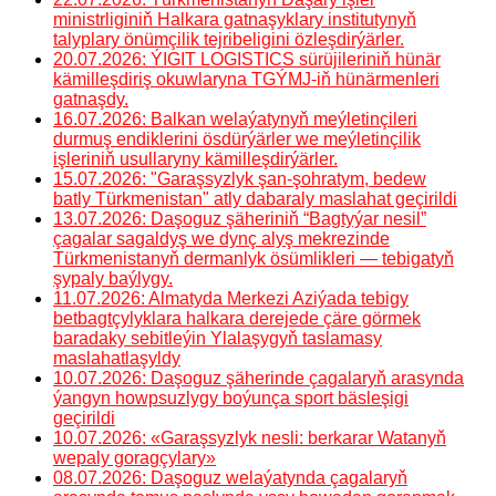
ministrliginiň Halkara gatnaşyklary institutynyň
talyplary önümçilik tejribeligini özleşdirýärler.
20.07.2026: ÝIGIT LOGISTICS sürüjileriniň hünär
kämilleşdiriş okuwlaryna TGÝMJ-iň hünärmenleri
gatnaşdy.
16.07.2026: Balkan welaýatynyň meýletinçileri
durmuş endiklerini ösdürýärler we meýletinçilik
işleriniň usullaryny kämilleşdirýärler.
15.07.2026: "Garaşsyzlyk şan-şohratym, bedew
batly Türkmenistan" atly dabaraly maslahat geçirildi
13.07.2026: Daşoguz şäheriniň “Bagtyýar nesil”
çagalar sagaldyş we dynç alyş mekrezinde
Türkmenistanyň dermanlyk ösümlikleri — tebigatyň
şypaly baýlygy.
11.07.2026: Almatyda Merkezi Aziýada tebigy
betbagtçylyklara halkara derejede çäre görmek
baradaky sebitleýin Ylalaşygyň taslamasy
maslahatlaşyldy
10.07.2026: Daşoguz şäherinde çagalaryň arasynda
ýangyn howpsuzlygy boýunça sport bäsleşigi
geçirildi
10.07.2026: «Garaşsyzlyk nesli: berkarar Watanyň
wepaly goragçylary»
08.07.2026: Daşoguz welaýatynda çagalaryň