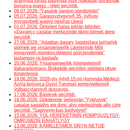
arasynda tomus paslynda yssy howadan goranmak
boýunça wagyz - işleri geçirildi.
06.07.2026: “Ýaşajyk ýangyn söndürijiler”
05.07.2026: Garaşsyzlygynyň 35- ýyllygy
mynasybetli wagyz-nesihat çäresi
01.07.2026: Ömürleri halas edýän bilimler:
«Dayanç» çagalar merkezinde ilkinji kömek dersi
geçirildi
27.06.2026: "Adatdan daşary ýagdaýlara taýýarlyk
görmek we ynsanperwerlik çärelerinde Milli
jemgyýetiň mümkinçiliklerini güýçlendirmek"
taslamasy işi başlady.
20.06.2026: Ynsanperwerlik ýörelgeleriniň
dabaralanmasy: Bişkekde geçirilen sebitara okuw
türgenleşigi
19.06.2026: 2026-njy ýylyň 15-nji iýunynda Merkezi
Aziýa boýunça Gyzyl Ýarymaý jemgyýetleriniň
ýolbaşçylarynyň duşuşygy.
17.06.2026: Bäsleşik geçirildi.
16.06.2026: Gökderede ýerleşýän “Ýyldyzjyk”
çagalar sagaldyş we dynç alyş merkezinde atly çäre
geçirildi. “Saglygym-baş baýlygym!”
15.06.2026: ÝOL HEREKETINIŇ HOWPSUZLYGY-
ÖMRÜMIZIŇ RAHATLYGY
13.06.2026: KÄMILLEŞMEK OŇYN NETIJE