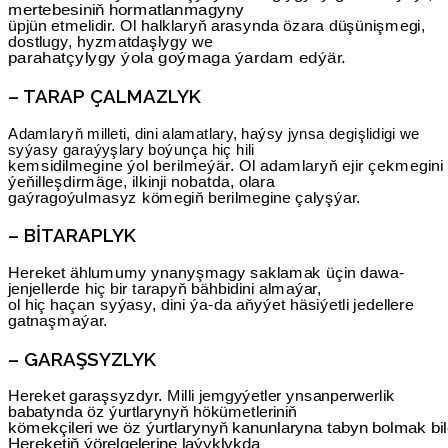
mertebesiniň hormatlanmagyny
üpjün etmelidir. Ol halklaryň arasynda özara düşünişmegi,
dostlugy, hyzmatdaşlygy we
parahatçylygy ýola goýmaga ýardam edýär.
– TARAP ÇALMAZLYK
Adamlaryň milleti, dini alamatlary, haýsy jynsa degişlidigi we
syýasy garaýyşlary boýunça hiç hili
kemsidilmegine ýol berilmeýär. Ol adamlaryň ejir çekmegini
ýeňilleşdirmäge, ilkinji nobatda, olara
gaýragoýulmasyz kömegiň berilmegine çalyşýar.
– BITARAPLYK
Hereket ählumumy ynanyşmagy saklamak üçin dawa-
jenjellerde hiç bir tarapyň bähbidini almaýar,
ol hiç haçan syýasy, dini ýa-da aňyýet häsiýetli jedellere
gatnaşmaýar.
– GARAŞSYZLYK
Hereket garaşsyzdyr. Milli jemgyýetler ynsanperwerlik
babatynda öz ýurtlarynyň hökümetleriniň
kömekçileri we öz ýurtlarynyň kanunlaryna tabyn bolmak bil
Hereketiň ýörelgelerine laýyklykda