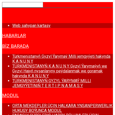
BAŞ SAHYPA
Web sahypan kartasy
HABARLAR
BIZ BARADA
Türkmenistanyň Gyzyl Ýarymaý Milli jemgyýeti hakynda
K A N U N Y
TÜRKMENISTANYŇ K A N U N Y Gyzyl Ýarymaýyň we
Gyzyl Hajyň nyşanlaryny peýdalanmak we goramak
hakynda K A N U N Y
TÜRKMENISTANYŇ GYZYL ÝARYMAÝ MILLI
JEMGYÝETINIŇ T E R T I P N A M A S Y
MODUL
ORTA MEKDEPLER ÜÇIN HALKARA YNSANPERWERLIK
HUKUGY BOÝUNÇA MODUL