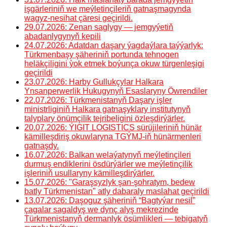
işgärleriniň we meýletinçileriň gatnaşmagynda
wagyz-nesihat çäresi geçirildi.
29.07.2026: Zenan saglygy — jemgyýetiň
abadanlygynyň kepili
24.07.2026: Adatdan daşary ýagdaýlara taýýarlyk:
Türkmenbaşy şäheriniň portunda tehnogen
heläkçiligini ỳok etmek boýunça okuw türgenleşigi
geçirildi
23.07.2026: Harby Gullukçylar Halkara
Ynsanperwerlik Hukugynyň Esaslaryny Öwrendiler
22.07.2026: Türkmenistanyň Daşary işler
ministrliginiň Halkara gatnaşyklary institutynyň
talyplary önümçilik tejribeligini özleşdirýärler.
20.07.2026: ÝIGIT LOGISTICS sürüjileriniň hünär
kämilleşdiriş okuwlaryna TGÝMJ-iň hünärmenleri
gatnaşdy.
16.07.2026: Balkan welaýatynyň meýletinçileri
durmuş endiklerini ösdürýärler we meýletinçilik
işleriniň usullaryny kämilleşdirýärler.
15.07.2026: "Garaşsyzlyk şan-şohratym, bedew
batly Türkmenistan" atly dabaraly maslahat geçirildi
13.07.2026: Daşoguz şäheriniň “Bagtyýar nesil”
çagalar sagaldyş we dynç alyş mekrezinde
Türkmenistanyň dermanlyk ösümlikleri — tebigatyň