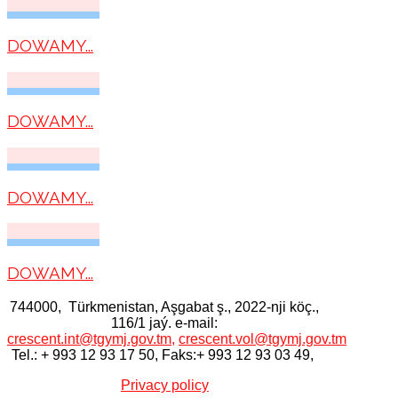
DOWAMY...
DOWAMY...
DOWAMY...
DOWAMY...
744000, Тürkmenistan, Aşgabat ş., 2022-nji köç.,
116/1 jaý. e-mail:
crescent.int@tgymj.gov.tm
,
crescent.vol@tgymj.gov.tm
Tel.: + 993 12 93 17 50, Faks:+ 993 12 93 03 49,
Privacy policy