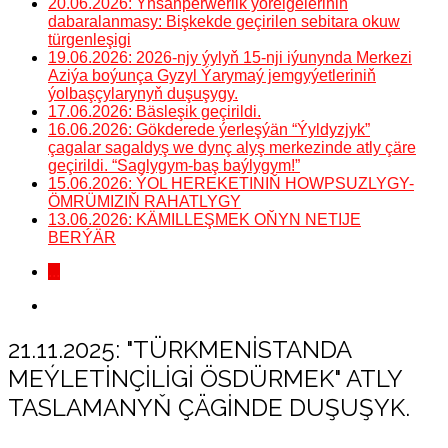
20.06.2026: Ynsanperwerlik ýörelgeleriniň
dabaralanmasy: Bişkekde geçirilen sebitara okuw
türgenleşigi
19.06.2026: 2026-njy ýylyň 15-nji iýunynda Merkezi
Aziýa boýunça Gyzyl Ýarymaý jemgyýetleriniň
ýolbaşçylarynyň duşuşygy.
17.06.2026: Bäsleşik geçirildi.
16.06.2026: Gökderede ýerleşýän “Ýyldyzjyk”
çagalar sagaldyş we dynç alyş merkezinde atly çäre
geçirildi. “Saglygym-baş baýlygym!”
15.06.2026: ÝOL HEREKETINIŇ HOWPSUZLYGY-
ÖMRÜMIZIŇ RAHATLYGY
13.06.2026: KÄMILLEŞMEK OŇYN NETIJE
BERÝÄR
...
21.11.2025: "TÜRKMENISTANDA
MEÝLETINÇILIGI ÖSDÜRMEK" ATLY
TASLAMANYŇ ÇÄGINDE DUŞUŞYK.