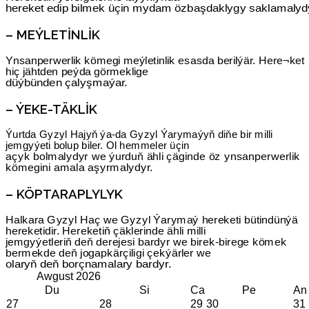
hereket edip bilmek üçin mydam özbaşdaklygy saklamalyd
– MEÝLETINLIK
Ynsanperwerlik kömegi meýletinlik esasda berilýär. Here¬ket
hiç jähtden peýda görmeklige
düýbünden çalyşmaýar.
– ÝEKE-TÄKLIK
Ýurtda Gyzyl Hajyň ýa-da Gyzyl Ýarymaýyň diňe bir milli
jemgyýeti bolup biler. Ol hemmeler üçin
açyk bolmalydyr we ýurduň ähli çäginde öz ynsanperwerlik
kömegini amala aşyrmalydyr.
– KÖPTARAPLYLYK
Halkara Gyzyl Haç we Gyzyl Ýarymaý hereketi bütindünýä
hereketidir. Hereketiň çäklerinde ähli milli
jemgyýetleriň deň derejesi bardyr we birek-birege kömek
bermekde deň jogapkärçiligi çekýärler we
olaryň deň borçnamalary bardyr.
Awgust
2026
Du
Si
Ca
Pe
An
27
28
29
30
31