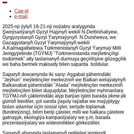
Çap et
e-mail
2025-nji ýylyň 18-21-nji noýabry aralygynda
Şweýsariýanyň Gyzyl Hajynyň wekili N.Derbishaliyew,
Gyrgyzystanyň Gyzyl Ýarymaýynyň N.Duisheeva, we
Gazagystanyň Gyzyl Ýarymaýynyň wekili
A.Kalmagalbetowa Türkmenistanyň Gyzyl Ýarymaý Milli
Jemgyýetinde (TGÝMJ) "Türkmenistanda meýletinçiligi
ösdürmek" atly taslamanyň durmuşa geçirilişine gözegçilik
we baha bermek maksady bilen saparda boldular.
Saparyň dowamynda iki sany: Aşgabat şäherindäki
"Jeýhun" meýletinçiler merkeziniň we Balkan welaýatynyň
Balkanabat şäherindäki "Alada" meýletinçiler merkeziniň
meýletinçileri bilen duşuşdylar. Meýletinçiler myhmanlara
TGÝMJ-niň çäklerindäki alyp barýan işleri barada jikme-jik
gürrüň berdiler, şol sanda ýaşuly raýatlar we maýyplygy
bolan adamlar üçin sosial işler, serişde toplamak
(fundreýzing), bilim beriji çäreler, milli we halkara çärelere
gatnaşyk, ekologiýa kampaniýalary we ş.m. barada
prezentasiýalary we wideorolikleri görkezdiler.
Saparyň ahyrynda taslamanyň netijeleri jemlendi.