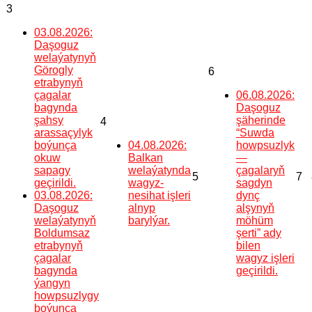
3
03.08.2026:
Daşoguz
welaýatynyň
Görogly
6
etrabynyň
çagalar
06.08.2026:
bagynda
Daşoguz
şahsy
şäherinde
4
arassaçylyk
“Suwda
boýunça
04.08.2026:
howpsuzlyk
okuw
Balkan
—
sapagy
welaýatynda
çagalaryň
5
7
geçirildi.
wagyz-
sagdyn
03.08.2026:
nesihat işleri
dynç
Daşoguz
alnyp
alşynyň
welaýatynyň
barylýar.
möhüm
Boldumsaz
şerti” ady
etrabynyň
bilen
çagalar
wagyz işleri
bagynda
geçirildi.
ýangyn
howpsuzlygy
boýunça