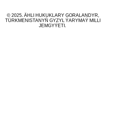
© 2025. ÄHLI HUKUKLARY GORALANDYR,
TÜRKMENISTANYŇ GYZYL ÝARYMAÝ MILLI
JEMGYÝETI.