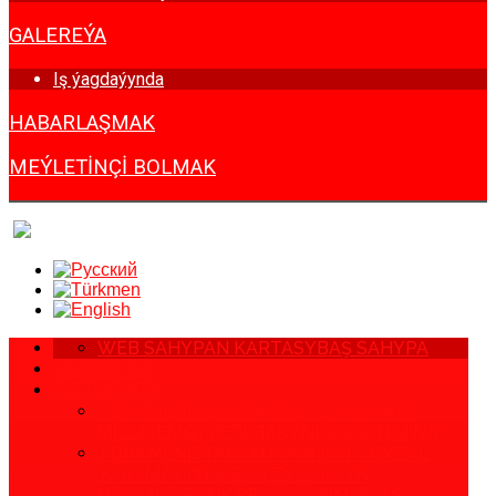
GALEREÝA
Iş ýagdaýynda
HABARLAŞMAK
MEÝLETINÇI BOLMAK
WEB SAHYPAN KARTASY
BAŞ SAHYPA
HABARLAR
BIZ BARADA
TÜRKMENISTANYŇ GYZYL ÝARYMAÝ
MILLI JEMGYÝETI HAKYNDA K A N U N Y
TÜRKMENISTANYŇ K A N U N Y GYZYL
ÝARYMAÝYŇ WE GYZYL HAJYŇ
NYŞANLARYNY PEÝDALANMAK WE