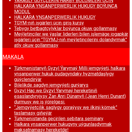
ÝARAGLY GÜÝÇLERIŇ HARBY BÖLUMLERI ÜÇIN
HALKARA YNSANPERWERLIK HUKUGY BOÝUNÇA
MODUL
HALKARA YNSANPERWERLIK HUKUGY
TGYM-niň işgärleri üçin giriş kursy
Tebygy betbagtçylyklar boýunça okuw gollanmasy
Meýletinçiler we ýaşlar liderleri bilen işlemäge jogapkär
işgärleri üçin "TGYMJ-niň meýletinçilerini dolandyrmak"
atly okuw gollanmasy
MAKALA
Türkmenistanyň Gyzyl Ýarymaý Milli jemgyýeti, halkara
ynsanperwer hukuk pudagyndaky hyzmatdaşlygy
güýçlendirýär
Bilelikde sagdyn jemgyýeti gurýarys
Gyzyl Haç we Gyzyl Ýarymaý hereketiniň
esaslandyryjysy Žan Anri Dünanyň (Jean Henri Dunant)
durmuşy we iş ýörelgesi.
“Jemgyýetçilik saglygy goraýyşy we ilkinji kömek”
taslamasy giňeýär
Türkmenistanda geçirilen sebitara seminary
Halkara ynsanperwer hukugyny uýgunlaşdyrmak
maksatnamasy hereketde!