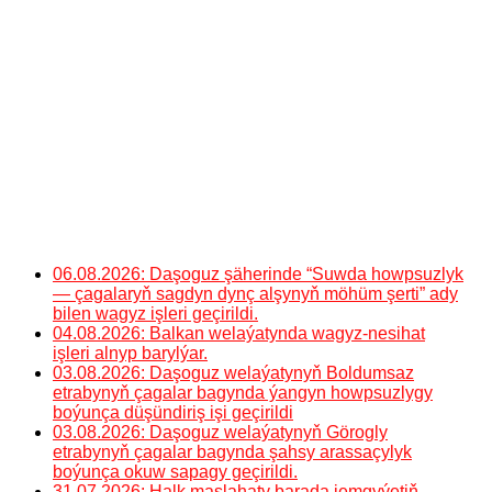
06.08.2026: Daşoguz şäherinde “Suwda howpsuzlyk
— çagalaryň sagdyn dynç alşynyň möhüm şerti” ady
bilen wagyz işleri geçirildi.
04.08.2026: Balkan welaýatynda wagyz-nesihat
işleri alnyp barylýar.
03.08.2026: Daşoguz welaýatynyň Boldumsaz
etrabynyň çagalar bagynda ýangyn howpsuzlygy
boýunça düşündiriş işi geçirildi
03.08.2026: Daşoguz welaýatynyň Görogly
etrabynyň çagalar bagynda şahsy arassaçylyk
boýunça okuw sapagy geçirildi.
31.07.2026: Halk maslahaty barada jemgyýetiň