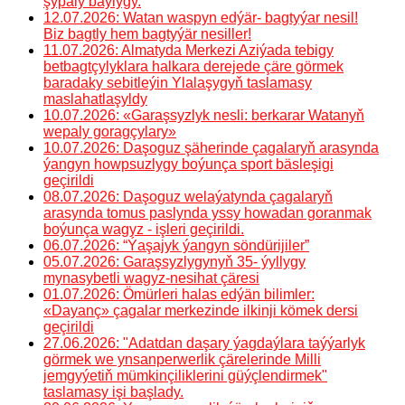
şypaly baýlygy.
12.07.2026: Watan waspyn edýär- bagtyýar nesil!
Biz bagtly hem bagtyýär nesiller!
11.07.2026: Almatyda Merkezi Aziýada tebigy
betbagtçylyklara halkara derejede çäre görmek
baradaky sebitleýin Ylalaşygyň taslamasy
maslahatlaşyldy
10.07.2026: «Garaşsyzlyk nesli: berkarar Watanyň
wepaly goragçylary»
10.07.2026: Daşoguz şäherinde çagalaryň arasynda
ýangyn howpsuzlygy boýunça sport bäsleşigi
geçirildi
08.07.2026: Daşoguz welaýatynda çagalaryň
arasynda tomus paslynda yssy howadan goranmak
boýunça wagyz - işleri geçirildi.
06.07.2026: “Ýaşajyk ýangyn söndürijiler”
05.07.2026: Garaşsyzlygynyň 35- ýyllygy
mynasybetli wagyz-nesihat çäresi
01.07.2026: Ömürleri halas edýän bilimler:
«Dayanç» çagalar merkezinde ilkinji kömek dersi
geçirildi
27.06.2026: "Adatdan daşary ýagdaýlara taýýarlyk
görmek we ynsanperwerlik çärelerinde Milli
jemgyýetiň mümkinçiliklerini güýçlendirmek"
taslamasy işi başlady.