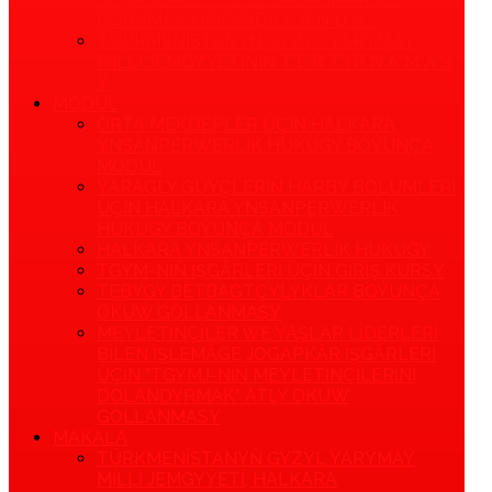
GORAMAK HAKYNDA K A N U N Y
TÜRKMENISTANYŇ GYZYL ÝARYMAÝ
MILLI JEMGYÝETINIŇ T E R T I P N A M A S
Y
MODUL
ORTA MEKDEPLER ÜÇIN HALKARA
YNSANPERWERLIK HUKUGY BOÝUNÇA
MODUL
ÝARAGLY GÜÝÇLERIŇ HARBY BÖLUMLERI
ÜÇIN HALKARA YNSANPERWERLIK
HUKUGY BOÝUNÇA MODUL
HALKARA YNSANPERWERLIK HUKUGY
TGYM-NIŇ IŞGÄRLERI ÜÇIN GIRIŞ KURSY
TEBYGY BETBAGTÇYLYKLAR BOÝUNÇA
OKUW GOLLANMASY
MEÝLETINÇILER WE ÝAŞLAR LIDERLERI
BILEN IŞLEMÄGE JOGAPKÄR IŞGÄRLERI
ÜÇIN "TGYMJ-NIŇ MEÝLETINÇILERINI
DOLANDYRMAK" ATLY OKUW
GOLLANMASY
MAKALA
TÜRKMENISTANYŇ GYZYL ÝARYMAÝ
MILLI JEMGYÝETI, HALKARA