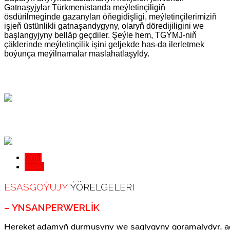
Gatnaşyjylar Türkmenistanda meýletinçiligiň
ösdürilmeginde gazanylan öňegidişligi, meýletinçilerimiziň
işjeň üstünlikli gatnaşandygyny, olaryň döredijiligini we
başlangyjyny belläp geçdiler. Şeýle hem, TGÝMJ-niň
çäklerinde meýletinçilik işini geljekde has-da ilerletmek
boýunça meýilnamalar maslahatlaşyldy.
Öňki
Indiki
ESASGOÝUJY
ÝÖRELGELERI
– YNSANPERWERLIK
Hereket adamyň durmuşyny we saglygyny goramalydyr, 