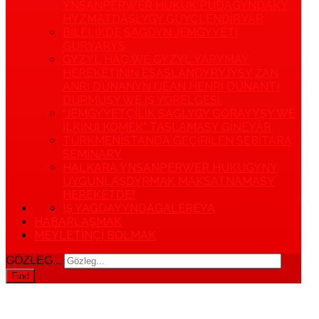
YNSANPERWER HUKUK PUDAGYNDAKY
HYZMATDAŞLYGY GÜÝÇLENDIRÝÄR
BILELIKDE SAGDYN JEMGYÝETI
GURÝARYS
GYZYL HAÇ WE GYZYL ÝARYMAÝ
HEREKETINIŇ ESASLANDYRYJYSY ŽAN
ANRI DÜNANYŇ (JEAN HENRI DUNANT)
DURMUŞY WE IŞ ÝÖRELGESI.
“JEMGYÝETÇILIK SAGLYGY GORAÝYŞY WE
ILKINJI KÖMEK” TASLAMASY GIŇEÝÄR
TÜRKMENISTANDA GEÇIRILEN SEBITARA
SEMINARY
HALKARA YNSANPERWER HUKUGYNY
UÝGUNLAŞDYRMAK MAKSATNAMASY
HEREKETDE!
IŞ ÝAGDAÝYNDA
GALEREÝA
HABARLAŞMAK
MEÝLETINÇI BOLMAK
GÖZLEG...
Find