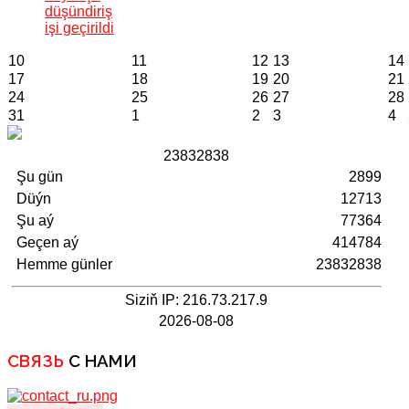
düşündiriş
işi geçirildi
10
11
12
13
14
17
18
19
20
21
24
25
26
27
28
31
1
2
3
4
2
3
8
3
2
8
3
8
Şu gün
2899
Düýn
12713
Şu aý
77364
Geçen aý
414784
Hemme günler
23832838
Siziň IP: 216.73.217.9
2026-08-08
СВЯЗЬ
С НАМИ