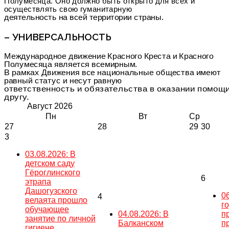
Полумесяца. Оно должно быть открыто для всех и
осуществлять свою гуманитарную
деятельность на всей территории страны.
– УНИВЕРСАЛЬНОСТЬ
Международное движение Красного Креста и Красного
Полумесяца является всемирным.
В рамках Движения все национальные общества имеют
равный статус и несут равную
ответственность и обязательства в оказании помощи
другу.
Август
2026
Пн
Вт
Ср
27
28
29
30
3
03.08.2026: В
детском саду
Гёроглинского
6
этрапа
Дашогузского
0
4
велаята прошло
г
обучающее
04.08.2026: В
п
занятие по личной
Балканском
п
гигиене