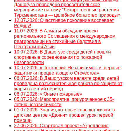
Дашогуза проведено просветительское
мероприятие на тему “Лекарственные растения
Туркменистана — целебное богатство природы»
12.07.2026: Счастливое поколение воспевает
Родину!
11.07.2026: В Алматы обсудили проект
регионального Соглашения о международном
реагировании на стихийные бедствия в
Центральной Азии
10.07.2026: В Дашогузе среди детей прошли
спортивные соревнования по пожарной
безопасности
10.07.2026: «Поколение Независимости: верные
защитники процветающего Отечества»
08.07.2026: В Дашогузском велаяте среди детей
проведена разъяснительная работа по защите от
жары в летний период
06.07.2026: «Юные пожарные»
05.07.2026: Мероприятие, приуроченное к 35-
летию независимости
01.07.2026: Знания, которые спасают жизни: в
детском центре «Даянч» прошел урок первой
помощи
27.06.2026: Стартовал проект «Укрепление
потенциала Национального общества в области