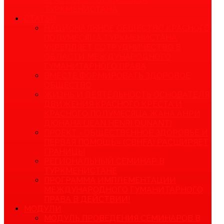
ТУРКМЕНИСТАНА
СТАТЬИ
НАЦИОНАЛЬНОЕ ОБЩЕСТВО КРАСНОГО
ПОЛУМЕСЯЦА ТУРКМЕНИСТАНА
УКРЕПЛЯЕТ СОТРУДНИЧЕСТВО В
ОБЛАСТИ МЕЖДУНАРОДНОГО
ГУМАНИТАРНОГО ПРАВА
ВМЕСТЕ ФОРМИРОВАТЬ ЗДОРОВОЕ
ОБЩЕСТВО
ЖИЗНЬ И ДЕЯТЕЛЬНОСТЬ ОСНОВАТЕЛЯ
ДВИЖЕНИЯ КРАСНОГО КРЕСТА И
КРАСНОГО ПОЛУМЕСЯЦА ЖАНА АНРИ
ДЮНАНА (JEAN HENRI DUNANT)
ПРОЕКТ «ОБЩЕСТВЕННОЕ ЗДОРОВЬЕ И
ПЕРВАЯ ПОМОЩЬ» (CBHFA) РАСШИРЯЕТ
ГРАНИЦЫ
РЕГИОНАЛЬНЫЙ СЕМИНАР В
ТУРКМЕНИСТАНЕ
ПРОГРАММА ИМПЛЕМЕНТАЦИИ
МЕЖДУНАРОДНОГО ГУМАНИТАРНОГО
ПРАВА В ДЕЙСТВИИ!
МОДУЛИ
МОДУЛЬ ПРОВЕДЕНИЯ СЕМИНАРОВ В