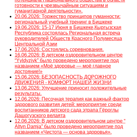
готовности к чрезвычайным ситуациям и
гуманитарной деятельности».
20.06.2026: Торжество принципов гуманности:
региональный учебный тренинг в Бишкеке
19.06.2026: 15-17 Июня в Бишкеке,Кыргызская
Республика состоялась Региональная встреча
руководителей Обществ Красного Полумесяца
Центральной Азии
17.06.2026: Состоялись соревнования.
16.06.2026: В детском оздоровительном центре
“Ýyldyzjyk” было проведено мероприятие под
названием «Моё здоровье — моё главное
достояние!»
15.06.2026: БЕЗОПАСНОСТЬ ДОРОЖНОГО
ДВИЖЕНИЯ - КОМФОРТ НАШЕЙ ЖИЗНИ
13.06.2026: Улучшение приносит положительные
результаты.
12.06.2026: Песочная терапия как важный фактор
здорового развития детей: мероприятие среди
воспитанников детского сада этрапа Гёроглы
Дашогузского велаята
12.06.2026: В детском оздоровительном центре “
Altyn Damja” было проведено мероприятие под
названием «Чистота — основа здоровья».