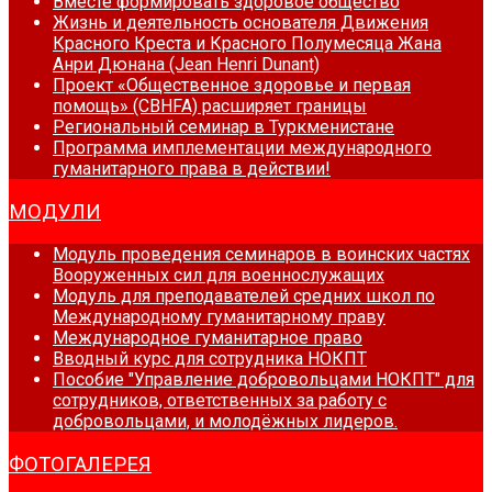
Вместе формировать здоровое общество
Жизнь и деятельность основателя Движения
Красного Креста и Красного Полумесяца Жана
Анри Дюнана (Jean Henri Dunant)
Проект «Общественное здоровье и первая
помощь» (CBHFA) расширяет границы
Региональный семинар в Туркменистане
Программа имплементации международного
гуманитарного права в действии!
МОДУЛИ
Модуль проведения семинаров в воинских частях
Вооруженных сил для военнослужащих
Модуль для преподавателей средних школ по
Международному гуманитарному праву
Международное гуманитарное право
Вводный курс для сотрудника НОКПТ
Пособие "Управление добровольцами НОКПТ" для
сотрудников, ответственных за работу с
добровольцами, и молодёжных лидеров.
ФОТОГАЛЕРЕЯ