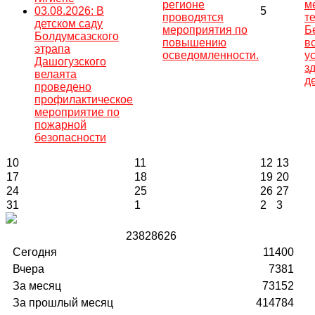
регионе
м
03.08.2026: В
5
проводятся
т
детском саду
мероприятия по
Б
Болдумсазского
повышению
в
этрапа
осведомленности.
у
Дашогузского
з
велаята
д
проведено
профилактическое
мероприятие по
пожарной
безопасности
10
11
12
13
17
18
19
20
24
25
26
27
31
1
2
3
2
3
8
2
8
6
2
6
Сегодня
11400
Вчера
7381
За месяц
73152
За прошлый месяц
414784