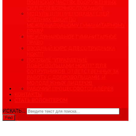
ВОИНСКИХ ЧАСТЯХ ВООРУЖЕННЫХ
СИЛ ДЛЯ ВОЕННОСЛУЖАЩИХ
МОДУЛЬ ДЛЯ ПРЕПОДАВАТЕЛЕЙ
СРЕДНИХ ШКОЛ ПО
МЕЖДУНАРОДНОМУ ГУМАНИТАРНОМУ
ПРАВУ
МЕЖДУНАРОДНОЕ ГУМАНИТАРНОЕ
ПРАВО
ВВОДНЫЙ КУРС ДЛЯ СОТРУДНИКА
НОКПТ
ПОСОБИЕ "УПРАВЛЕНИЕ
ДОБРОВОЛЬЦАМИ НОКПТ" ДЛЯ
СОТРУДНИКОВ, ОТВЕТСТВЕННЫХ ЗА
РАБОТУ С ДОБРОВОЛЬЦАМИ, И
МОЛОДЁЖНЫХ ЛИДЕРОВ.
РАБОЧИЙ ПРОЦЕСС
ФОТОГАЛЕРЕЯ
КОНТАКТЫ
СТАТЬ ВОЛОНТЕРОМ
ИСКАТЬ...
Find