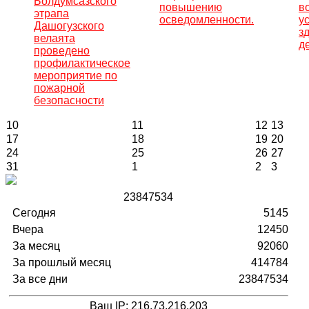
Болдумсазского
повышению
в
этрапа
осведомленности.
у
Дашогузского
з
велаята
д
проведено
профилактическое
мероприятие по
пожарной
безопасности
10
11
12
13
17
18
19
20
24
25
26
27
31
1
2
3
2
3
8
4
7
5
3
4
Сегодня
5145
Вчера
12450
За месяц
92060
За прошлый месяц
414784
За все дни
23847534
Ваш IP: 216.73.216.203