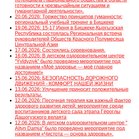
готовности к чрезвычайным ситуациям и
гуманитарной деятельности».
20.06.2026: Торжество принципов гуманности:
региональный учебный тренинг в Бишкеке
19.06.2026: 15-17 Июня в Бишкеке,Кыргызская
Республика состоялась Региональная встреча
руководителей Обществ Красного Полумесяца
Центральной Азии
17.06.2026: Состоялись соревнования.
16.06.2026: В детском оздоровительном центре
“Ýyldyzjyk” было проведено мероприятие под
названием «Моё здоровье — моё главное
достояние!»
15.06.2026: БЕЗОПАСНОСТЬ ДОРОЖНОГО
ДВИЖЕНИЯ - КОМФОРТ НАШЕЙ ЖИЗНИ
13.06.2026: Улучшение приносит положительные
результаты.
12.06.2026: Песочная терапия как важный фактор
здорового развития детей: мероприятие среди
воспитанников детского сада этрапа Гёроглы
Дашогузского велаята
12.06.2026: В детском оздоровительном центре “
Altyn Damja” было проведено мероприятие под
названием «Чистота — основа здоровья».