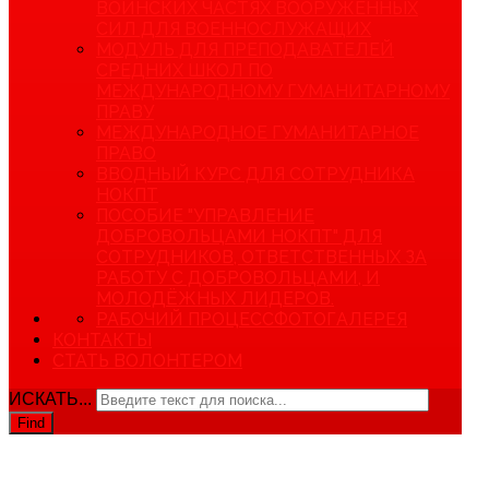
ВОИНСКИХ ЧАСТЯХ ВООРУЖЕННЫХ
СИЛ ДЛЯ ВОЕННОСЛУЖАЩИХ
МОДУЛЬ ДЛЯ ПРЕПОДАВАТЕЛЕЙ
СРЕДНИХ ШКОЛ ПО
МЕЖДУНАРОДНОМУ ГУМАНИТАРНОМУ
ПРАВУ
МЕЖДУНАРОДНОЕ ГУМАНИТАРНОЕ
ПРАВО
ВВОДНЫЙ КУРС ДЛЯ СОТРУДНИКА
НОКПТ
ПОСОБИЕ "УПРАВЛЕНИЕ
ДОБРОВОЛЬЦАМИ НОКПТ" ДЛЯ
СОТРУДНИКОВ, ОТВЕТСТВЕННЫХ ЗА
РАБОТУ С ДОБРОВОЛЬЦАМИ, И
МОЛОДЁЖНЫХ ЛИДЕРОВ.
РАБОЧИЙ ПРОЦЕСС
ФОТОГАЛЕРЕЯ
КОНТАКТЫ
СТАТЬ ВОЛОНТЕРОМ
ИСКАТЬ...
Find