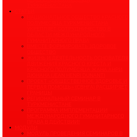
ТУРКМЕНИСТАНА
СТАТЬИ
НАЦИОНАЛЬНОЕ ОБЩЕСТВО КРАСНОГО
ПОЛУМЕСЯЦА ТУРКМЕНИСТАНА
УКРЕПЛЯЕТ СОТРУДНИЧЕСТВО В
ОБЛАСТИ МЕЖДУНАРОДНОГО
ГУМАНИТАРНОГО ПРАВА
ВМЕСТЕ ФОРМИРОВАТЬ ЗДОРОВОЕ
ОБЩЕСТВО
ЖИЗНЬ И ДЕЯТЕЛЬНОСТЬ ОСНОВАТЕЛЯ
ДВИЖЕНИЯ КРАСНОГО КРЕСТА И
КРАСНОГО ПОЛУМЕСЯЦА ЖАНА АНРИ
ДЮНАНА (JEAN HENRI DUNANT)
ПРОЕКТ «ОБЩЕСТВЕННОЕ ЗДОРОВЬЕ И
ПЕРВАЯ ПОМОЩЬ» (CBHFA) РАСШИРЯЕТ
ГРАНИЦЫ
РЕГИОНАЛЬНЫЙ СЕМИНАР В
ТУРКМЕНИСТАНЕ
ПРОГРАММА ИМПЛЕМЕНТАЦИИ
МЕЖДУНАРОДНОГО ГУМАНИТАРНОГО
ПРАВА В ДЕЙСТВИИ!
МОДУЛИ
МОДУЛЬ ПРОВЕДЕНИЯ СЕМИНАРОВ В