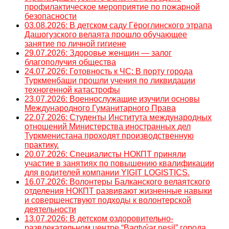
профилактическое мероприятие по пожарной
безопасности
03.08.2026: В детском саду Гёроглинского этрапа
Дашогузского велаята прошло обучающее
занятие по личной гигиене
29.07.2026: Здоровье женщин — залог
благополучия общества
24.07.2026: Готовность к ЧС: В порту города
Туркменбаши прошли учения по ликвидации
техногенной катастрофы
23.07.2026: Военнослужащие изучили основы
Международного Гуманитарного Права
22.07.2026: Студенты Института международных
отношений Министерства иностранных дел
Туркменистана проходят производственную
практику.
20.07.2026: Специалисты НОКПТ приняли
участие в занятиях по повышению квалификации
для водителей компании YIGIT LOGISTICS.
16.07.2026: Волонтеры Балканского велаятского
отделения НОКПТ развивают жизненные навыки
и совершенствуют подходы к волонтерской
деятельности
13.07.2026: В детском оздоровительно-
развлекательном центре “Bagtyýar nesil” города