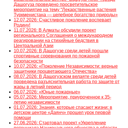
Дашогуза проведено просветительское
мероприятие на тему “Лекарственные растения
Туркменистана — целебное богатство природы»
12.07.2026: Счастливое поколение воспевает
Родину!
11.07.2026: В Алматы обсудили проект
регионального Соглашения о международном
реагировании на стихийные бедствия в
Центральной Азии
10.07.2026: В Дашогузе среди детей прошли
спортивные соревнования по пожарной
безопасности
10.07.2026: «Поколение Независимости: верные
защитники процветающего Отечества»
08.07.2026: В Дашогузском велаяте среди детей
проведена разъяснительная работа по защите от
жары в летний период
06.07.2026: «Юные пожарные»
05.07.2026: Мероприятие, приуроченное к 35-
летию независимости
01.07.2026: Знания, которые спасают жизни: в
детском центре «Даянч» прошел урок первой
помощи
27.06.2026: Стартовал проект «Укрепление
потенциала Национального общества в области