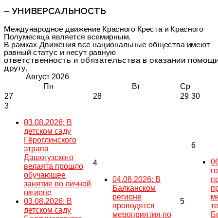
– УНИВЕРСАЛЬНОСТЬ
Международное движение Красного Креста и Красного
Полумесяца является всемирным.
В рамках Движения все национальные общества имеют
равный статус и несут равную
ответственность и обязательства в оказании помощи
другу.
Август
2026
Пн
Вт
Ср
27
28
29
30
3
03.08.2026: В
детском саду
Гёроглинского
6
этрапа
Дашогузского
0
4
велаята прошло
г
обучающее
04.08.2026: В
п
занятие по личной
Балканском
п
гигиене
регионе
м
03.08.2026: В
5
проводятся
т
детском саду
мероприятия по
Б