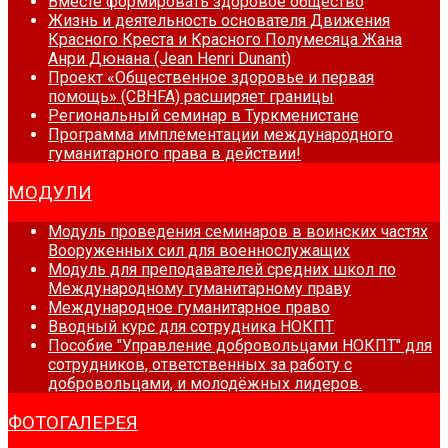
Вместе формировать здоровое общество
Жизнь и деятельность основателя Движения
Красного Креста и Красного Полумесяца Жана
Анри Дюнана (Jean Henri Dunant)
Проект «Общественное здоровье и первая
помощь» (CBHFA) расширяет границы
Региональный семинар в Туркменистане
Программа имплементации международного
гуманитарного права в действии!
МОДУЛИ
Модуль проведения семинаров в воинских частях
Вооруженных сил для военнослужащих
Модуль для преподавателей средних школ по
Международному гуманитарному праву
Международное гуманитарное право
Вводный курс для сотрудника НОКПТ
Пособие "Управление добровольцами НОКПТ" для
сотрудников, ответственных за работу с
добровольцами, и молодёжных лидеров.
ФОТОГАЛЕРЕЯ