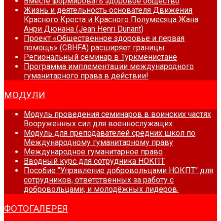
Вместе формировать здоровое общество
Жизнь и деятельность основателя Движения
Красного Креста и Красного Полумесяца Жана
Анри Дюнана (Jean Henri Dunant)
Проект «Общественное здоровье и первая
помощь» (CBHFA) расширяет границы
Региональный семинар в Туркменистане
Программа имплементации международного
гуманитарного права в действии!
МОДУЛИ
Модуль проведения семинаров в воинских частях
Вооруженных сил для военнослужащих
Модуль для преподавателей средних школ по
Международному гуманитарному праву
Международное гуманитарное право
Вводный курс для сотрудника НОКПТ
Пособие "Управление добровольцами НОКПТ" для
сотрудников, ответственных за работу с
добровольцами, и молодёжных лидеров.
ФОТОГАЛЕРЕЯ