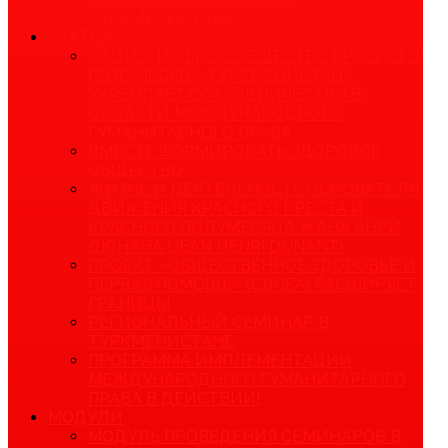
ТУРКМЕНИСТАНА
СТАТЬИ
НАЦИОНАЛЬНОЕ ОБЩЕСТВО КРАСНОГО
ПОЛУМЕСЯЦА ТУРКМЕНИСТАНА
УКРЕПЛЯЕТ СОТРУДНИЧЕСТВО В
ОБЛАСТИ МЕЖДУНАРОДНОГО
ГУМАНИТАРНОГО ПРАВА
ВМЕСТЕ ФОРМИРОВАТЬ ЗДОРОВОЕ
ОБЩЕСТВО
ЖИЗНЬ И ДЕЯТЕЛЬНОСТЬ ОСНОВАТЕЛЯ
ДВИЖЕНИЯ КРАСНОГО КРЕСТА И
КРАСНОГО ПОЛУМЕСЯЦА ЖАНА АНРИ
ДЮНАНА (JEAN HENRI DUNANT)
ПРОЕКТ «ОБЩЕСТВЕННОЕ ЗДОРОВЬЕ И
ПЕРВАЯ ПОМОЩЬ» (CBHFA) РАСШИРЯЕТ
ГРАНИЦЫ
РЕГИОНАЛЬНЫЙ СЕМИНАР В
ТУРКМЕНИСТАНЕ
ПРОГРАММА ИМПЛЕМЕНТАЦИИ
МЕЖДУНАРОДНОГО ГУМАНИТАРНОГО
ПРАВА В ДЕЙСТВИИ!
МОДУЛИ
МОДУЛЬ ПРОВЕДЕНИЯ СЕМИНАРОВ В