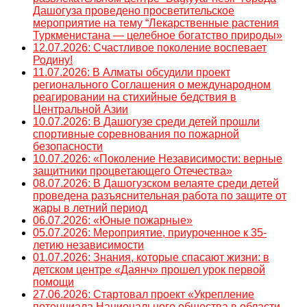
Дашогуза проведено просветительское
мероприятие на тему “Лекарственные растения
Туркменистана — целебное богатство природы»
12.07.2026: Счастливое поколение воспевает
Родину!
11.07.2026: В Алматы обсудили проект
регионального Соглашения о международном
реагировании на стихийные бедствия в
Центральной Азии
10.07.2026: В Дашогузе среди детей прошли
спортивные соревнования по пожарной
безопасности
10.07.2026: «Поколение Независимости: верные
защитники процветающего Отечества»
08.07.2026: В Дашогузском велаяте среди детей
проведена разъяснительная работа по защите от
жары в летний период
06.07.2026: «Юные пожарные»
05.07.2026: Мероприятие, приуроченное к 35-
летию независимости
01.07.2026: Знания, которые спасают жизни: в
детском центре «Даянч» прошел урок первой
помощи
27.06.2026: Стартовал проект «Укрепление
потенциала Национального общества в области