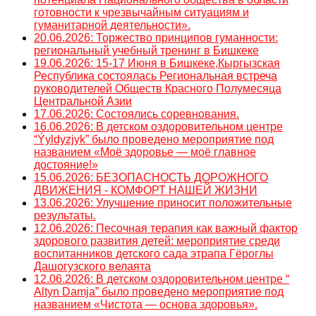
готовности к чрезвычайным ситуациям и
гуманитарной деятельности».
20.06.2026: Торжество принципов гуманности:
региональный учебный тренинг в Бишкеке
19.06.2026: 15-17 Июня в Бишкеке,Кыргызская
Республика состоялась Региональная встреча
руководителей Обществ Красного Полумесяца
Центральной Азии
17.06.2026: Состоялись соревнования.
16.06.2026: В детском оздоровительном центре
“Ýyldyzjyk” было проведено мероприятие под
названием «Моё здоровье — моё главное
достояние!»
15.06.2026: БЕЗОПАСНОСТЬ ДОРОЖНОГО
ДВИЖЕНИЯ - КОМФОРТ НАШЕЙ ЖИЗНИ
13.06.2026: Улучшение приносит положительные
результаты.
12.06.2026: Песочная терапия как важный фактор
здорового развития детей: мероприятие среди
воспитанников детского сада этрапа Гёроглы
Дашогузского велаята
12.06.2026: В детском оздоровительном центре “
Altyn Damja” было проведено мероприятие под
названием «Чистота — основа здоровья».