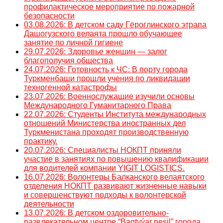
профилактическое мероприятие по пожарной
безопасности
03.08.2026: В детском саду Гёроглинского этрапа
Дашогузского велаята прошло обучающее
занятие по личной гигиене
29.07.2026: Здоровье женщин — залог
благополучия общества
24.07.2026: Готовность к ЧС: В порту города
Туркменбаши прошли учения по ликвидации
техногенной катастрофы
23.07.2026: Военнослужащие изучили основы
Международного Гуманитарного Права
22.07.2026: Студенты Института международных
отношений Министерства иностранных дел
Туркменистана проходят производственную
практику.
20.07.2026: Специалисты НОКПТ приняли
участие в занятиях по повышению квалификации
для водителей компании YIGIT LOGISTICS.
16.07.2026: Волонтеры Балканского велаятского
отделения НОКПТ развивают жизненные навыки
и совершенствуют подходы к волонтерской
деятельности
13.07.2026: В детском оздоровительно-
развлекательном центре “Bagtyýar nesil” города