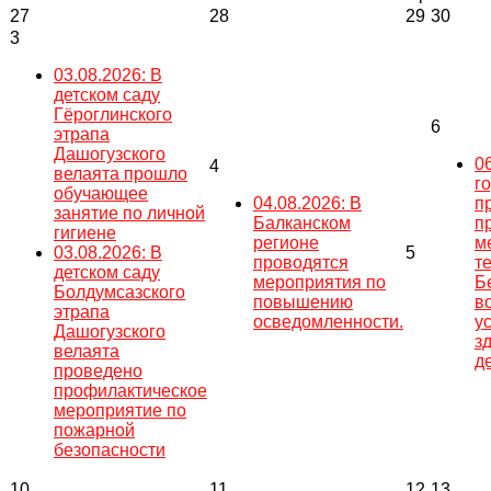
27
28
29
30
3
03.08.2026: В
детском саду
Гёроглинского
6
этрапа
Дашогузского
0
4
велаята прошло
г
обучающее
04.08.2026: В
п
занятие по личной
Балканском
п
гигиене
регионе
м
03.08.2026: В
5
проводятся
т
детском саду
мероприятия по
Б
Болдумсазского
повышению
в
этрапа
осведомленности.
у
Дашогузского
з
велаята
д
проведено
профилактическое
мероприятие по
пожарной
безопасности
10
11
12
13