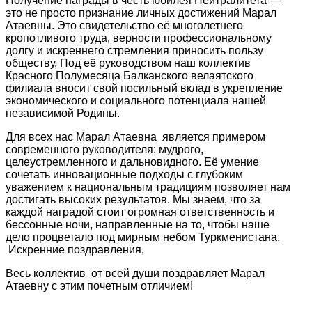
Получение награды в честь юбилея Нейтралитета —
это не просто признание личных достижений Марал
Атаевны. Это свидетельство её многолетнего
кропотливого труда, верности профессиональному
долгу и искреннего стремления приносить пользу
обществу. Под её руководством наш коллектив
Красного Полумесяца Балканского велаятского
филиала вносит свой посильный вклад в укрепление
экономического и социального потенциала нашей
независимой Родины.
Для всех нас Марал Атаевна является примером
современного руководителя: мудрого,
целеустремленного и дальновидного. Её умение
сочетать инновационные подходы с глубоким
уважением к национальным традициям позволяет нам
достигать высоких результатов. Мы знаем, что за
каждой наградой стоит огромная ответственность и
бессонные ночи, направленные на то, чтобы наше
дело процветало под мирным небом Туркменистана.
Искренние поздравления,
Весь коллектив от всей души поздравляет Марал
Атаевну с этим почетным отличием!