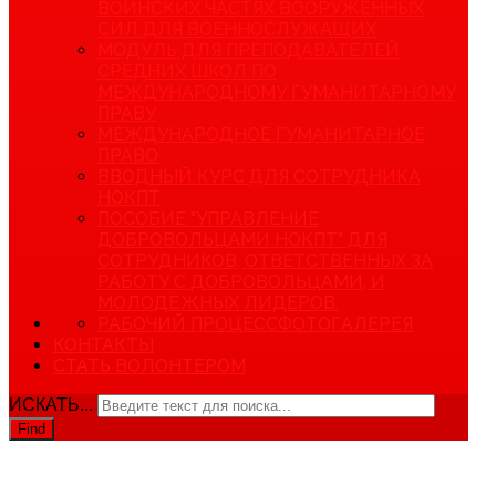
ВОИНСКИХ ЧАСТЯХ ВООРУЖЕННЫХ
СИЛ ДЛЯ ВОЕННОСЛУЖАЩИХ
МОДУЛЬ ДЛЯ ПРЕПОДАВАТЕЛЕЙ
СРЕДНИХ ШКОЛ ПО
МЕЖДУНАРОДНОМУ ГУМАНИТАРНОМУ
ПРАВУ
МЕЖДУНАРОДНОЕ ГУМАНИТАРНОЕ
ПРАВО
ВВОДНЫЙ КУРС ДЛЯ СОТРУДНИКА
НОКПТ
ПОСОБИЕ "УПРАВЛЕНИЕ
ДОБРОВОЛЬЦАМИ НОКПТ" ДЛЯ
СОТРУДНИКОВ, ОТВЕТСТВЕННЫХ ЗА
РАБОТУ С ДОБРОВОЛЬЦАМИ, И
МОЛОДЁЖНЫХ ЛИДЕРОВ.
РАБОЧИЙ ПРОЦЕСС
ФОТОГАЛЕРЕЯ
КОНТАКТЫ
СТАТЬ ВОЛОНТЕРОМ
ИСКАТЬ...
Find