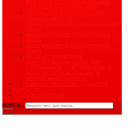
ВОИНСКИХ ЧАСТЯХ ВООРУЖЕННЫХ
СИЛ ДЛЯ ВОЕННОСЛУЖАЩИХ
МОДУЛЬ ДЛЯ ПРЕПОДАВАТЕЛЕЙ
СРЕДНИХ ШКОЛ ПО
МЕЖДУНАРОДНОМУ ГУМАНИТАРНОМУ
ПРАВУ
МЕЖДУНАРОДНОЕ ГУМАНИТАРНОЕ
ПРАВО
ВВОДНЫЙ КУРС ДЛЯ СОТРУДНИКА
НОКПТ
ПОСОБИЕ "УПРАВЛЕНИЕ
ДОБРОВОЛЬЦАМИ НОКПТ" ДЛЯ
СОТРУДНИКОВ, ОТВЕТСТВЕННЫХ ЗА
РАБОТУ С ДОБРОВОЛЬЦАМИ, И
МОЛОДЁЖНЫХ ЛИДЕРОВ.
РАБОЧИЙ ПРОЦЕСС
ФОТОГАЛЕРЕЯ
КОНТАКТЫ
СТАТЬ ВОЛОНТЕРОМ
ИСКАТЬ...
Find