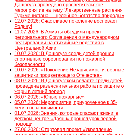
Дашогуза проведено просветительское
мероприятие на тему “Лекарственные растения
Туркменистана — целебное богатство природы»
12.07.2026: Счастливое поколение воспевает
Родину!
11.07.2026: В Алматы обсудили проект
регионального Соглашения о международном
реагировании на стихийные бедствия в
Центральной Азии
10.07.2026: В Дашогузе среди детей прошли
спортивные соревнования по пожарной
безопасности
10.07.2026: «Поколение Независимости: верные
защитники процветающего Отечества»
08.07.2026: В Дашогузском велаяте среди детей
проведена разъяснительная работа по защите от
жары в летний период
06.07.2026: «Юные пожарные»
05.07.2026: Мероприятие, приуроченное к 35-
летию независимости
01.07.2026: Знания, которые спасают жизни: в
детском центре «Даянч» прошел урок первой
помощи
27.06.2026: Стартовал проект «Укрепление
потенциала Национального общества в области