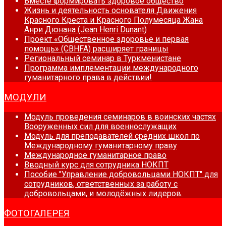
Вместе формировать здоровое общество
Жизнь и деятельность основателя Движения
Красного Креста и Красного Полумесяца Жана
Анри Дюнана (Jean Henri Dunant)
Проект «Общественное здоровье и первая
помощь» (CBHFA) расширяет границы
Региональный семинар в Туркменистане
Программа имплементации международного
гуманитарного права в действии!
МОДУЛИ
Модуль проведения семинаров в воинских частях
Вооруженных сил для военнослужащих
Модуль для преподавателей средних школ по
Международному гуманитарному праву
Международное гуманитарное право
Вводный курс для сотрудника НОКПТ
Пособие "Управление добровольцами НОКПТ" для
сотрудников, ответственных за работу с
добровольцами, и молодёжных лидеров.
ФОТОГАЛЕРЕЯ