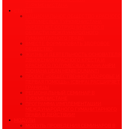
ТУРКМЕНИСТАНА
СТАТЬИ
НАЦИОНАЛЬНОЕ ОБЩЕСТВО КРАСНОГО
ПОЛУМЕСЯЦА ТУРКМЕНИСТАНА
УКРЕПЛЯЕТ СОТРУДНИЧЕСТВО В
ОБЛАСТИ МЕЖДУНАРОДНОГО
ГУМАНИТАРНОГО ПРАВА
ВМЕСТЕ ФОРМИРОВАТЬ ЗДОРОВОЕ
ОБЩЕСТВО
ЖИЗНЬ И ДЕЯТЕЛЬНОСТЬ ОСНОВАТЕЛЯ
ДВИЖЕНИЯ КРАСНОГО КРЕСТА И
КРАСНОГО ПОЛУМЕСЯЦА ЖАНА АНРИ
ДЮНАНА (JEAN HENRI DUNANT)
ПРОЕКТ «ОБЩЕСТВЕННОЕ ЗДОРОВЬЕ И
ПЕРВАЯ ПОМОЩЬ» (CBHFA) РАСШИРЯЕТ
ГРАНИЦЫ
РЕГИОНАЛЬНЫЙ СЕМИНАР В
ТУРКМЕНИСТАНЕ
ПРОГРАММА ИМПЛЕМЕНТАЦИИ
МЕЖДУНАРОДНОГО ГУМАНИТАРНОГО
ПРАВА В ДЕЙСТВИИ!
МОДУЛИ
МОДУЛЬ ПРОВЕДЕНИЯ СЕМИНАРОВ В