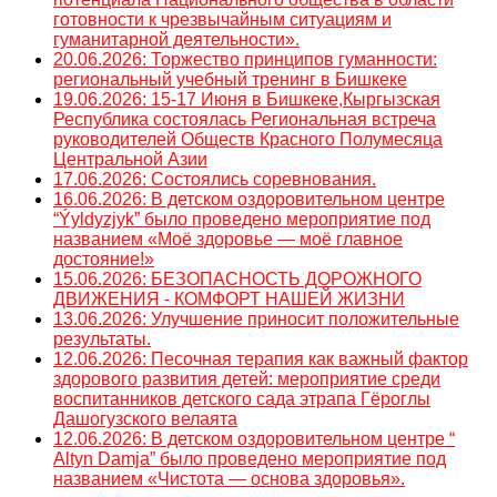
готовности к чрезвычайным ситуациям и
гуманитарной деятельности».
20.06.2026: Торжество принципов гуманности:
региональный учебный тренинг в Бишкеке
19.06.2026: 15-17 Июня в Бишкеке,Кыргызская
Республика состоялась Региональная встреча
руководителей Обществ Красного Полумесяца
Центральной Азии
17.06.2026: Состоялись соревнования.
16.06.2026: В детском оздоровительном центре
“Ýyldyzjyk” было проведено мероприятие под
названием «Моё здоровье — моё главное
достояние!»
15.06.2026: БЕЗОПАСНОСТЬ ДОРОЖНОГО
ДВИЖЕНИЯ - КОМФОРТ НАШЕЙ ЖИЗНИ
13.06.2026: Улучшение приносит положительные
результаты.
12.06.2026: Песочная терапия как важный фактор
здорового развития детей: мероприятие среди
воспитанников детского сада этрапа Гёроглы
Дашогузского велаята
12.06.2026: В детском оздоровительном центре “
Altyn Damja” было проведено мероприятие под
названием «Чистота — основа здоровья».