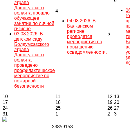
6
этрапа
Дашогузского
0
4
велаята прошло
г
обучающее
04.08.2026: В
п
занятие по личной
Балканском
п
гигиене
регионе
м
03.08.2026: В
5
проводятся
т
детском саду
мероприятия по
Б
Болдумсазского
повышению
в
этрапа
осведомленности.
у
Дашогузского
з
велаята
д
проведено
профилактическое
мероприятие по
пожарной
безопасности
10
11
12
13
17
18
19
20
24
25
26
27
31
1
2
3
2
3
8
5
9
1
5
3