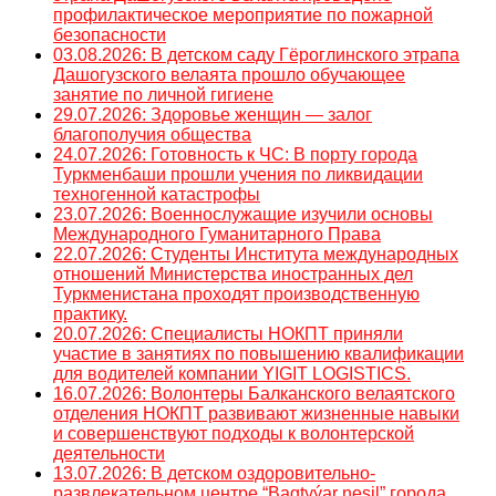
профилактическое мероприятие по пожарной
безопасности
03.08.2026: В детском саду Гёроглинского этрапа
Дашогузского велаята прошло обучающее
занятие по личной гигиене
29.07.2026: Здоровье женщин — залог
благополучия общества
24.07.2026: Готовность к ЧС: В порту города
Туркменбаши прошли учения по ликвидации
техногенной катастрофы
23.07.2026: Военнослужащие изучили основы
Международного Гуманитарного Права
22.07.2026: Студенты Института международных
отношений Министерства иностранных дел
Туркменистана проходят производственную
практику.
20.07.2026: Специалисты НОКПТ приняли
участие в занятиях по повышению квалификации
для водителей компании YIGIT LOGISTICS.
16.07.2026: Волонтеры Балканского велаятского
отделения НОКПТ развивают жизненные навыки
и совершенствуют подходы к волонтерской
деятельности
13.07.2026: В детском оздоровительно-
развлекательном центре “Bagtyýar nesil” города