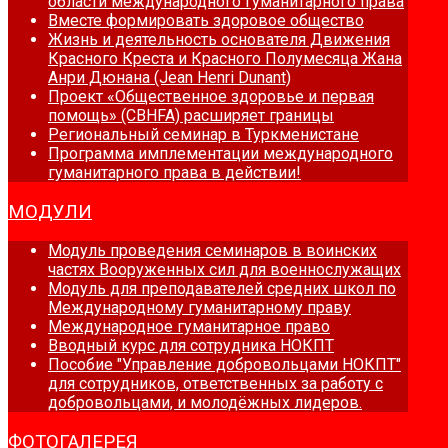
области международного гуманитарного права
Вместе формировать здоровое общество
Жизнь и деятельность основателя Движения
Красного Креста и Красного Полумесяца Жана
Анри Дюнана (Jean Henri Dunant)
Проект «Общественное здоровье и первая
помощь» (CBHFA) расширяет границы
Региональный семинар в Туркменистане
Программа имплементации международного
гуманитарного права в действии!
МОДУЛИ
Модуль проведения семинаров в воинских
частях Вооруженных сил для военнослужащих
Модуль для преподавателей средних школ по
Международному гуманитарному праву
Международное гуманитарное право
Вводный курс для сотрудника НОКПТ
Пособие "Управление добровольцами НОКПТ"
для сотрудников, ответственных за работу с
добровольцами, и молодёжных лидеров.
ФОТОГАЛЕРЕЯ