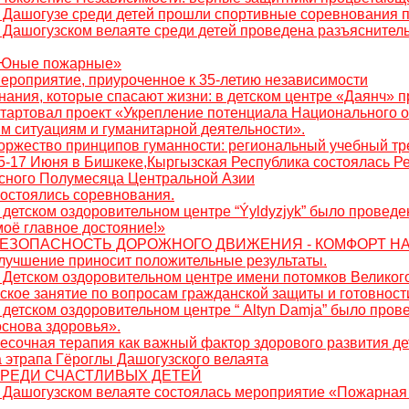
В Дашогузе среди детей прошли спортивные соревнования 
В Дашогузском велаяте среди детей проведена разъяснитель
 «Юные пожарные»
Мероприятие, приуроченное к 35-летию независимости
Знания, которые спасают жизни: в детском центре «Даянч»
Стартовал проект «Укрепление потенциала Национального о
м ситуациям и гуманитарной деятельности».
Торжество принципов гуманности: региональный учебный тр
15-17 Июня в Бишкеке,Кыргызская Республика состоялась Р
сного Полумесяца Центральной Азии
Состоялись соревнования.
В детском оздоровительном центре “Ýyldyzjyk” было прове
оё главное достояние!»
6: БЕЗОПАСНОСТЬ ДОРОЖНОГО ДВИЖЕНИЯ - КОМФОРТ 
Улучшение приносит положительные результаты.
В Детском оздоровительном центре имени потомков Велико
ское занятие по вопросам гражданской защиты и готовност
В детском оздоровительном центре “ Altyn Damja” было про
снова здоровья».
Песочная терапия как важный фактор здорового развития д
а этрапа Гёроглы Дашогузского велаята
: СРЕДИ СЧАСТЛИВЫХ ДЕТЕЙ
В Дашогузском велаяте состоялась мероприятие «Пожарная 