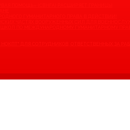
РВАЯ ПОМОЩЬ» (CBHFA) РАСШИРЯЕТ ГРАНИЦЫ
АНЕ
ДНОГО ГУМАНИТАРНОГО ПРАВА В ДЕЙСТВИИ!
НСКИХ ЧАСТЯХ ВООРУЖЕННЫХ СИЛ ДЛЯ ВОЕННОСЛ
 ШКОЛ ПО МЕЖДУНАРОДНОМУ ГУМАНИТАРНОМУ ПРА
НОКПТ" ДЛЯ СОТРУДНИКОВ, ОТВЕТСТВЕННЫХ ЗА РА