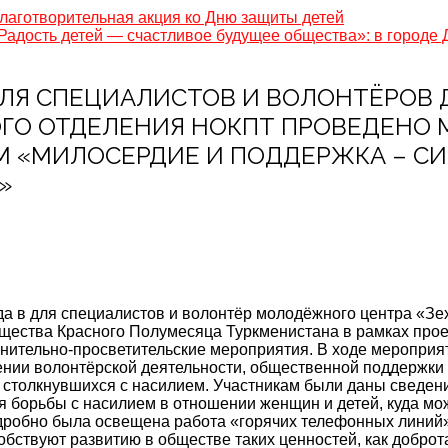
Благотворительная акция ко Дню защиты детей
«Радость детей — счастливое будущее общества»: в городе
5: ДЛЯ СПЕЦИАЛИСТОВ И ВОЛОНТЁРОВ
ГО ОТДЕЛЕНИЯ НОКПТ ПРОВЕДЕНО 
 «МИЛОСЕРДИЕ И ПОДДЕРЖКА – СИЛ
»
да в для специалистов и волонтёр молодёжного центра «Зе
щества Красного Полумесяца Туркменистана в рамках про
нительно-просветительские мероприятия. В ходе мероприя
ении волонтёрской деятельности, общественной поддержки
столкнувшихся с насилием. Участникам были даны сведени
 борьбы с насилием в отношении женщин и детей, куда мож
дробно была освещена работа «горячих телефонных линий»
бствуют развитию в обществе таких ценностей, как доброта