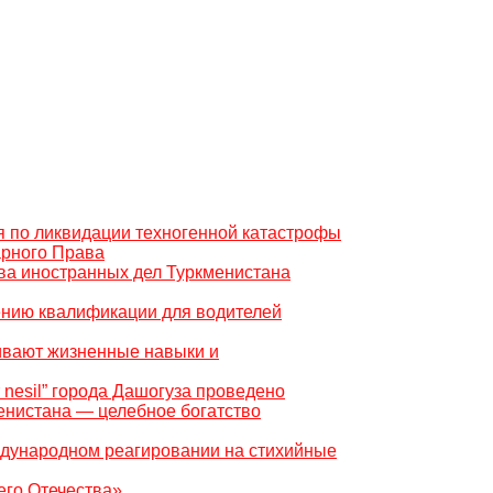
ия по ликвидации техногенной катастрофы
арного Права
ва иностранных дел Туркменистана
ению квалификации для водителей
ивают жизненные навыки и
 nesil” города Дашогуза проведено
енистана — целебное богатство
ждународном реагировании на стихийные
его Отечества»