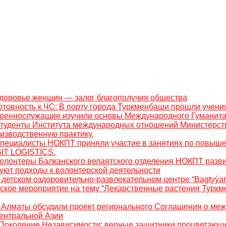
Здоровье женщин — залог благополучия общества
Готовность к ЧС: В порту города Туркменбаши прошли учен
 Военнослужащие изучили основы Международного Гуманит
 Студенты Института международных отношений Министерст
изводственную практику.
 Специалисты НОКПТ приняли участие в занятиях по повыш
GIT LOGISTICS.
Волонтеры Балканского велаятского отделения НОКПТ разв
уют подходы к волонтерской деятельности
В детском оздоровительно-развлекательном центре “Bagtyýar
ское мероприятие на тему “Лекарственные растения Туркм
В Алматы обсудили проект регионального Соглашения о ме
ентральной Азии
 «Поколение Независимости: верные защитники процветающ